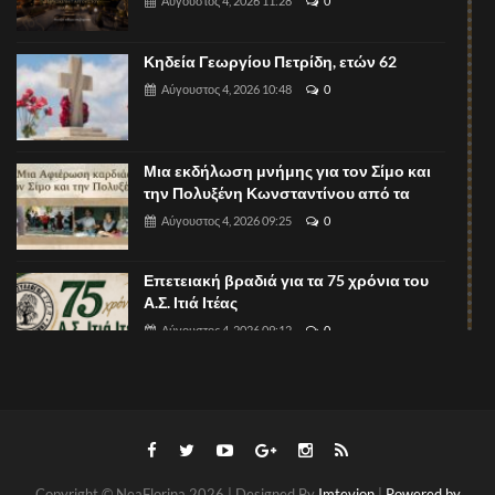
Αύγουστος 4, 2026 11:28
0
Κηδεία Γεωργίου Πετρίδη, ετών 62
Αύγουστος 4, 2026 10:48
0
Μια εκδήλωση μνήμης για τον Σίμο και
την Πολυξένη Κωνσταντίνου από τα
Αύγουστος 4, 2026 09:25
0
Επετειακή βραδιά για τα 75 χρόνια του
Α.Σ. Ιτιά Ιτέας
Αύγουστος 4, 2026 09:12
0
Έκτακτη διακοπή ηλεκτροδότησης στις
κοινότητες Αχλάδας, Σκοπού και Μελίτης
Αύγουστος 4, 2026 09:04
0
Copyright © NeaFlorina 2026 | Designed By
Imtevion
|
Powered by