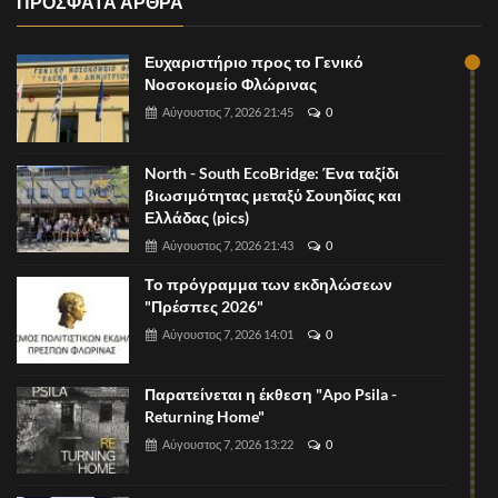
ΠΡΟΣΦΑΤΑ ΑΡΘΡΑ
Ευχαριστήριο προς το Γενικό
Νοσοκομείο Φλώρινας
Αύγουστος 7, 2026 21:45
0
North - South EcoBridge: Ένα ταξίδι
βιωσιμότητας μεταξύ Σουηδίας και
Ελλάδας (pics)
Αύγουστος 7, 2026 21:43
0
Το πρόγραμμα των εκδηλώσεων
"Πρέσπες 2026"
Αύγουστος 7, 2026 14:01
0
Παρατείνεται η έκθεση "Apo Psila -
Returning Home"
Αύγουστος 7, 2026 13:22
0