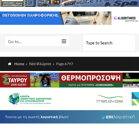
Go to...
Home
»
Νέα Φλώρινα
»
Page 6797