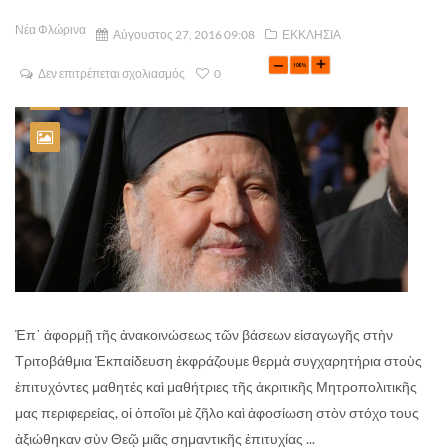
Νέα Φλώρινα
Αύγουστος 27, 2016 09:08
ΕΚΚΛΗΣΙΑ
Δεν επιτρέπεται σχολιασμός
0
Ἐπ᾽ ἀφορμῇ τῆς ἀνακοινώσεως τῶν βάσεων εἰσαγωγῆς στὴν
Τριτοβάθμια Ἐκπαίδευση ἐκφράζουμε θερμὰ συγχαρητήρια στοὺς
ἐπιτυχόντες μαθητές καὶ μαθήτριες τῆς ἀκριτικῆς Μητροπολιτικῆς
μας περιφερείας, οἱ ὁποῖοι μὲ ζῆλο καὶ ἀφοσίωση στὸν στόχο τους
ἀξιώθηκαν σὺν Θεῷ μιᾶς σημαντικῆς ἐπιτυχίας ...