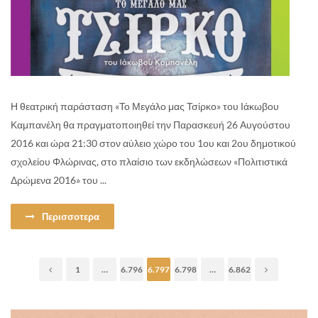
Η θεατρική παράσταση «Το Μεγάλο μας Τσίρκο» του Ιάκωβου
Καμπανέλη θα πραγματοποιηθεί την Παρασκευή 26 Αυγούστου
2016 και ώρα 21:30 στον αύλειο χώρο του 1ου και 2ου δημοτικού
σχολείου Φλώρινας, στο πλαίσιο των εκδηλώσεων «Πολιτιστικά
Δρώμενα 2016» του ...
Περισσοτερα
1
…
6.796
6.797
6.798
…
6.862