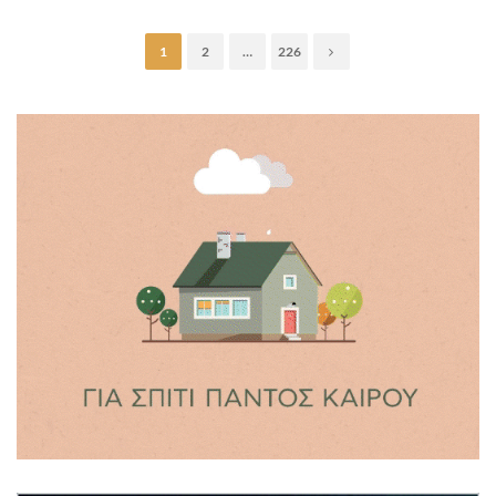
1
2
…
226