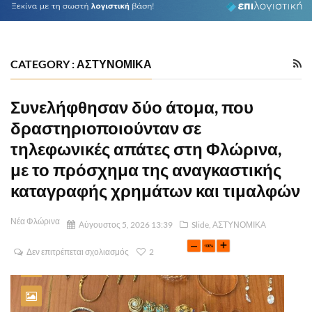
CATEGORY : ΑΣΤΥΝΟΜΙΚΑ
Συνελήφθησαν δύο άτομα, που
δραστηριοποιούνταν σε
τηλεφωνικές απάτες στη Φλώρινα,
με το πρόσχημα της αναγκαστικής
καταγραφής χρημάτων και τιμαλφών
Νέα Φλώρινα
Αύγουστος 5, 2026 13:39
Slide
,
ΑΣΤΥΝΟΜΙΚΑ
Δεν επιτρέπεται σχολιασμός
2