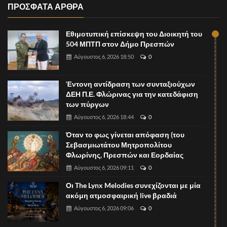
ΠΡΟΣΦΑΤΑ ΑΡΘΡΑ
Εθιμοτυπική επίσκεψη του Διοικητή του
504 ΜΠΤΠ στον Δήμο Πρεσπών
Αύγουστος 6, 2026 18:50
0
Έντονη αντίδραση των συνταξιούχων
ΔΕΗ Π.Ε. Φλώρινας για την κατεδάφιση
των πύργων
Αύγουστος 6, 2026 18:44
0
Όταν το φως γίνεται απόφαση (του
Σεβασμιωτάτου Μητροπολίτου
Φλωρίνης, Πρεσπών και Εορδαίας
Αύγουστος 6, 2026 09:11
0
Οι The Lynx Melodies συνεχίζονται με μία
ακόμη ατμοσφαιρική live βραδιά
Αύγουστος 6, 2026 09:06
0