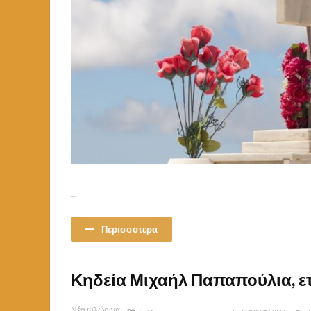
...
Περισσοτερα
Κηδεία Μιχαήλ Παπαπούλια, ε
Νέα Φλώρινα