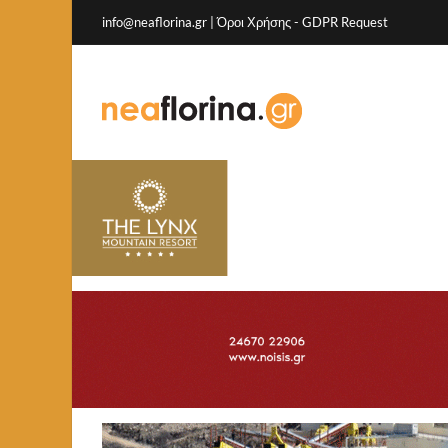
info@neaflorina.gr |
Όροι Χρήσης
-
GDPR Request