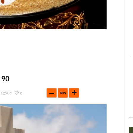
 90
 Σχόλια
0