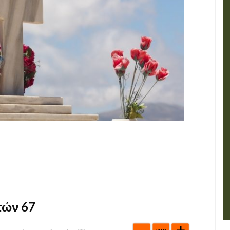
τών 67