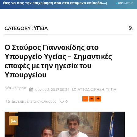
CATEGORY : ΥΓEIA
Ο Σταύρος Γιαννακίδης στο
Υπουργείο Υγείας – Σημαντικές
επαφές με την ηγεσία του
Υπουργείου
Νέα Φλώρινα
Ιούνιος 2, 2017 00:54
ΑΥΤΟΔΙΟΙΚΗΣΗ
,
ΥΓEIA
Δεν επιτρέπεται σχολιασμός
0