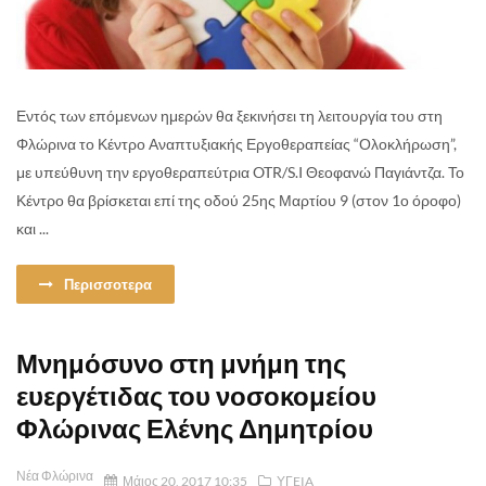
Εντός των επόμενων ημερών θα ξεκινήσει τη λειτουργία του στη
Φλώρινα το Κέντρο Αναπτυξιακής Εργοθεραπείας “Ολοκλήρωση”,
με υπεύθυνη την εργοθεραπεύτρια OTR/S.I Θεοφανώ Παγιάντζα. Το
Κέντρο θα βρίσκεται επί της οδού 25ης Μαρτίου 9 (στον 1ο όροφο)
και ...
Περισσοτερα
Μνημόσυνο στη μνήμη της
ευεργέτιδας του νοσοκομείου
Φλώρινας Ελένης Δημητρίου
Νέα Φλώρινα
Μάιος 20, 2017 10:35
ΥΓEIA