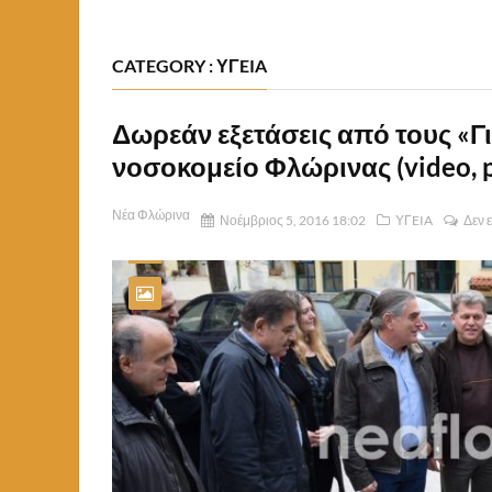
CATEGORY : ΥΓEIA
Δωρεάν εξετάσεις από τους «Γ
νοσοκομείο Φλώρινας (video, p
Νέα Φλώρινα
Νοέμβριος 5, 2016 18:02
ΥΓEIA
Δεν 