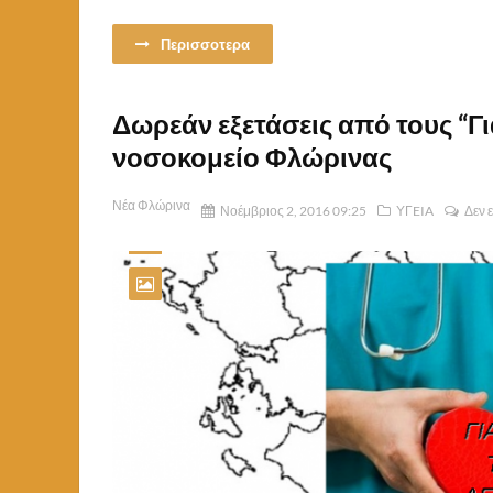
Περισσοτερα
Δωρεάν εξετάσεις από τους “Γ
νοσοκομείο Φλώρινας
Νέα Φλώρινα
Νοέμβριος 2, 2016 09:25
ΥΓEIA
Δεν 