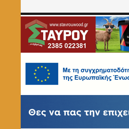
Home
»
ΥΓEIA
»
Page 206