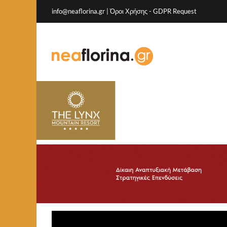
info@neaflorina.gr |
Όροι Χρήσης
-
GDPR Request