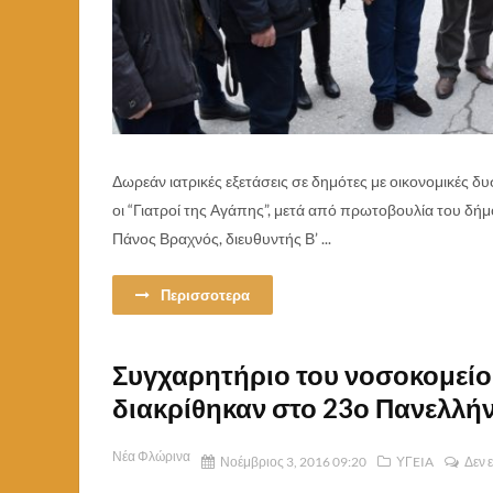
Δωρεάν ιατρικές εξετάσεις σε δημότες με οικονομικές
οι “Γιατροί της Αγάπης”, μετά από πρωτοβουλία του δήμο
Πάνος Βραχνός, διευθυντής Β’ ...
Περισσοτερα
Συγχαρητήριο του νοσοκομείο
διακρίθηκαν στο 23ο Πανελλή
Νέα Φλώρινα
Νοέμβριος 3, 2016 09:20
ΥΓEIA
Δεν 