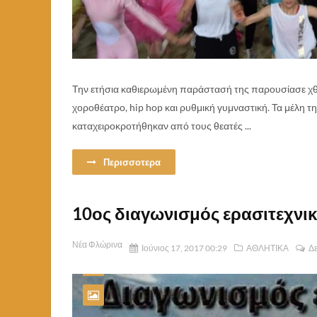
Την ετήσια καθιερωμένη παράστασή της παρουσίασε χθε
χοροθέατρο, hip hop και ρυθμική γυμναστική. Τα μέλη 
καταχειροκροτήθηκαν από τους θεατές ...
Περισσοτερα
10ος διαγωνισμός ερασιτεχνικ
Νέα Φλώρινα
Ιούνιος 17, 2017 00:29
ΑΘΛΗΤΙΚΑ
Δε