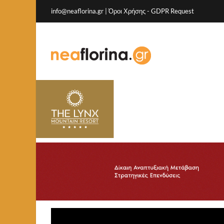
info@neaflorina.gr |
Όροι Χρήσης
-
GDPR Request