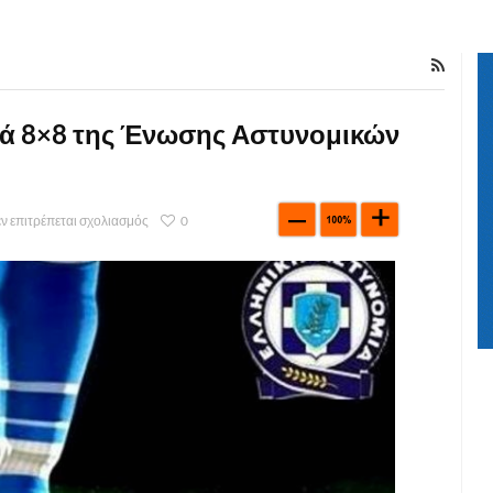
υά 8×8 της Ένωσης Αστυνομικών
ν επιτρέπεται σχολιασμός
0