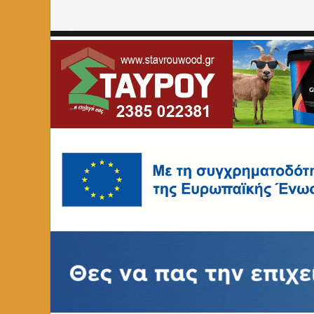
Home
»
ΑΘΛΗΤΙΚΑ
»
Page 512