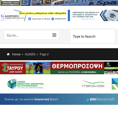
Go to...
Home
»
Αχλάδα
»
Page 2