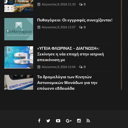
Αύγουστος 8, 2026 11:10
0
Πυθαγόρειο: Οι εγγραφές συνεχίζονται!
Αύγουστος 8, 2026 11:07
0
«ΥΓΕΙΑ ΦΛΩΡΙΝΑΣ – ΔΙΑΓΝΩΣΗ»:
Ξεκίνησε η νέα εποχή στην ιατρική
απεικόνιση με
Αύγουστος 8, 2026 11:04
0
Τα δρομολόγια των Κινητών
Αστυνομικών Μονάδων για την
επόμενη εβδομάδα
Αύγουστος 8, 2026 11:00
0
Ουρολογικό Ιατρείο Κοσμά Μαραντίδη,
Χειρουργού Ουρολόγου
Αύγουστος 8, 2026 10:57
0