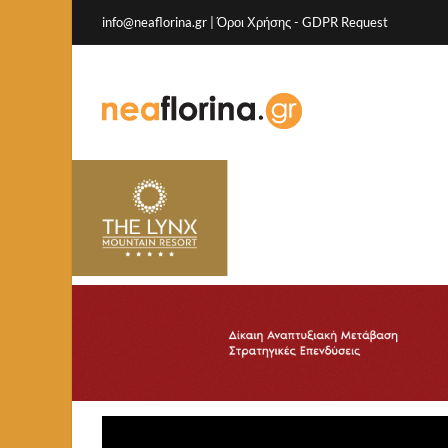
info@neaflorina.gr |
Όροι Χρήσης
-
GDPR Request