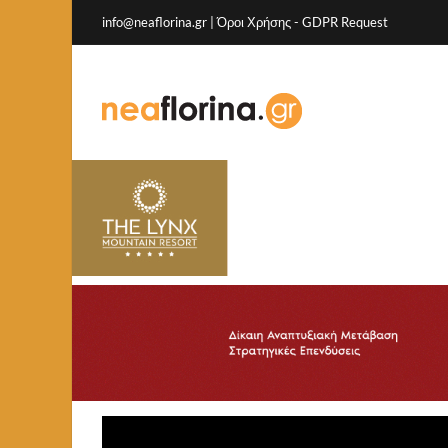
info@neaflorina.gr |
Όροι Χρήσης
-
GDPR Request