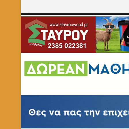
Home
»
Αγροτικός Σύλλογος Αμυνταίου
»
Page 2