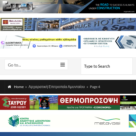
Go to...
Home
»
Αρχιερατική Επιτροπεία Αμυνταίου
»
Page 4