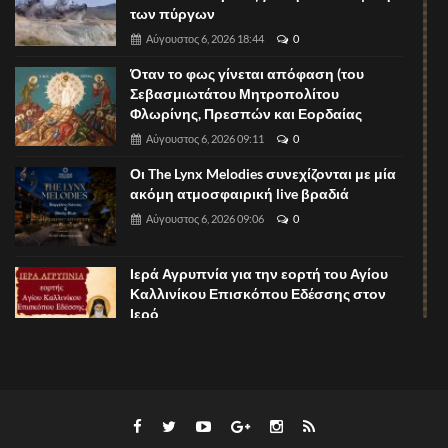
των πύργων
Αύγουστος 6, 2026 18:44
0
Όταν το φως γίνεται απόφαση (του
Σεβασμιωτάτου Μητροπολίτου
Φλωρίνης, Πρεσπών και Εορδαίας
Αύγουστος 6, 2026 09:11
0
Οι The Lynx Melodies συνεχίζονται με μία
ακόμη ατμοσφαιρική live βραδιά
Αύγουστος 6, 2026 09:06
0
Ιερά Αγρυπνία για την εορτή του Αγίου
Καλλινίκου Επισκόπου Εδέσσης στον
Ιερό
Αύγουστος 6, 2026 09:02
0
Pizza Night στο The Lynx Mountain Resort!
Αύγουστος 6, 2026 08:57
0