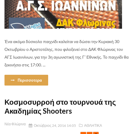
Ένα ακόμα δύσκολο παιχνίδι καλείται να δώσει την Κυριακή 30
Οκτωβρίου ο Αριστοτέλης, που φιλοξενεί στο ΔΑΚ Φλώρινας τον
ΑΓΣ Ιωαννίνων, για την 3η αγωνιστική της Γ’ Εθνικής. Το παιχνίδι θα
ξεκινήσει στις 17:00. ...
Περισσοτερα
Κοσμοσυρροή στο τουρνουά της
Ακαδημίας Shooters
Νέα Φλώρινα
Οκτώβριος 24, 2016 14:05
ΑΘΛΗΤΙΚΑ