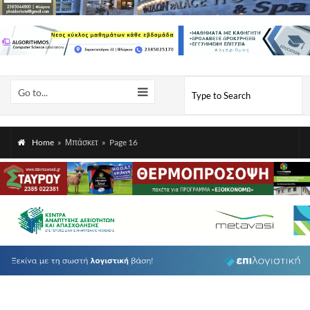
Go to...
Home
»
Μπάσκετ
»
Page 16