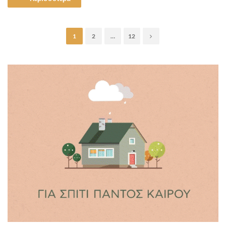
1
2
…
12