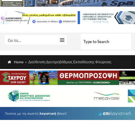
Go to...
Home
»
Διεύθυνση Δευτεροβάθμιας Εκπαίδευσης Φλώρινας