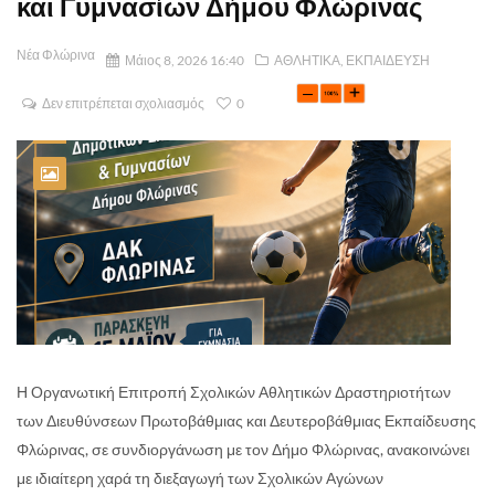
και Γυμνασίων Δήμου Φλώρινας
Νέα Φλώρινα
Μάιος 8, 2026 16:40
ΑΘΛΗΤΙΚΑ
,
ΕΚΠΑΙΔΕΥΣΗ
Δεν επιτρέπεται σχολιασμός
0
Η Οργανωτική Επιτροπή Σχολικών Αθλητικών Δραστηριοτήτων
των Διευθύνσεων Πρωτοβάθμιας και Δευτεροβάθμιας Εκπαίδευσης
Φλώρινας, σε συνδιοργάνωση με τον Δήμο Φλώρινας, ανακοινώνει
με ιδιαίτερη χαρά τη διεξαγωγή των Σχολικών Αγώνων