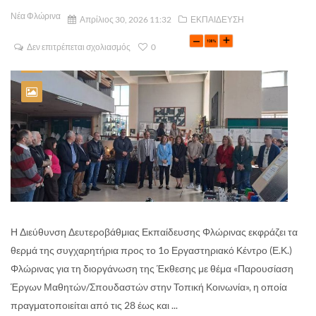
Νέα Φλώρινα
Απρίλιος 30, 2026 11:32
ΕΚΠΑΙΔΕΥΣΗ
Δεν επιτρέπεται σχολιασμός
0
Η Διεύθυνση Δευτεροβάθμιας Εκπαίδευσης Φλώρινας εκφράζει τα
θερμά της συγχαρητήρια προς το 1ο Εργαστηριακό Κέντρο (Ε.Κ.)
Φλώρινας για τη διοργάνωση της Έκθεσης με θέμα «Παρουσίαση
Έργων Μαθητών/Σπουδαστών στην Τοπική Κοινωνία», η οποία
πραγματοποιείται από τις 28 έως και ...