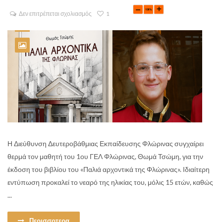
Δεν επιτρέπεται σχολιασμός
1
Η Διεύθυνση Δευτεροβάθμιας Εκπαίδευσης Φλώρινας συγχαίρει
θερμά τον μαθητή του 1ου ΓΕΛ Φλώρινας, Θωμά Τσώμη, για την
έκδοση του βιβλίου του «Παλιά αρχοντικά της Φλώρινας». Ιδιαίτερη
εντύπωση προκαλεί το νεαρό της ηλικίας του, μόλις 15 ετών, καθώς
...
Περισσοτερα