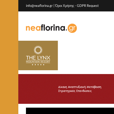
info@neaflorina.gr |
Όροι Χρήσης
-
GDPR Request