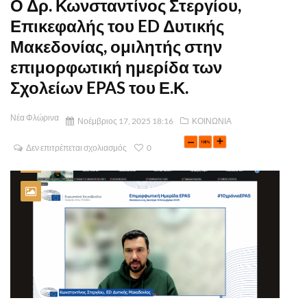
Ο Δρ. Κωνσταντίνος Στεργίου,
Επικεφαλής του ED Δυτικής
Μακεδονίας, ομιλητής στην
επιμορφωτική ημερίδα των
Σχολείων EPAS του Ε.Κ.
Νέα Φλώρινα
Νοέμβριος 17, 2025 18:16
ΚΟΙΝΩΝΙΑ
Δεν επιτρέπεται σχολιασμός
0