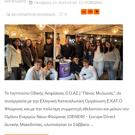
Νέα Φλώρινα
Οκτώβριος 23, 2025 09:20
ΚΟΙΝΩΝΙΑ
Δεν επιτρέπεται σχολιασμός
0
Το Ινστιτούτο Οδικής Ασφάλειας (Ι.Ο.ΑΣ.) “Πάνος Μυλωνάς”, σε
συνεργασία με την Ελληνική Καταναλωτική Οργάνωση Ε.ΚΑΤ.Ο
Φλώρινας και με την πολύτιμη συμμετοχή εθελοντών και μελών του
Ομίλου Ενεργών Νέων Φλώρινας (ΟΕΝΕΦ) – Europe Direct
Δυτικής Μακεδονίας, υλοποίησαν το Σάββατο ...