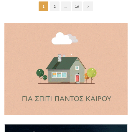
1
2
…
16