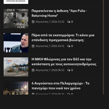
Παρατείνεται η έκθεση "Apo Psila -
Returning Home"
Αύγουστος 7, 2026 13:22
0
Πέρα από τα εκατομμύρια: Τι κάνει μια
επένδυση πραγματικά βιώσιμη;
Αύγουστος 7, 2026 10:41
0
Η ΝΙΚΗ Φλώρινας για τον Ε65 και την
κατάσταση με τους αυτοκινητοδρόμους
Αύγουστος 7, 2026 08:52
0
6 Αυγούστου στο Πελαργοχώρι - Το
πανηγύρι που νικά τον χρόνο
Αύγουστος 7, 2026 08:34
0
Ξεκίνησαν οι υποβολές περιλήψεων για