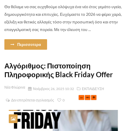
Θα θέλαμε να σας ευχηθούμε ολόψυχα ένα νέο έτος γεμάτο υγεία,
δημιουργικότητα και επιτυχίες. Ευχόμαστε το 2026 να φέρει χαρά,
εξέλιξη και θετικές αλλαγές τόσο στην προσωπική όσο και στην
επαγγελματική σας πορεία. Με την έλευση του ...
Περισσοτερα
Αλγόριθμος: Πιστοποίηση
Πληροφορικής Black Friday Offer
Νέα Φλώρινα
Νοέμβριος 26, 2025 10:32
ΕΚΠΑΙΔΕΥΣΗ
Δεν επιτρέπεται σχολιασμός
0