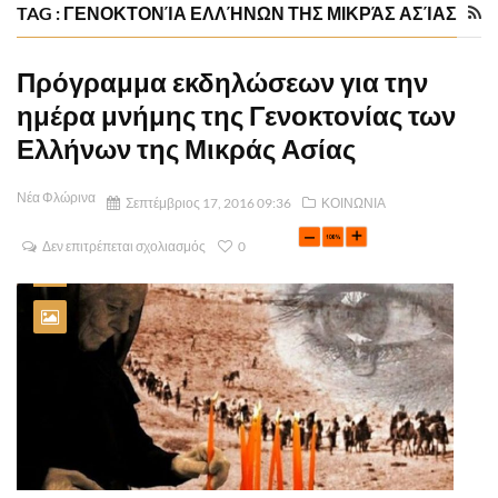
TAG : ΓΕΝΟΚΤΟΝΊΑ ΕΛΛΉΝΩΝ ΤΗΣ ΜΙΚΡΆΣ ΑΣΊΑΣ
Πρόγραμμα εκδηλώσεων για την
ημέρα μνήμης της Γενοκτονίας των
Ελλήνων της Μικράς Ασίας
Νέα Φλώρινα
Σεπτέμβριος 17, 2016 09:36
ΚΟΙΝΩΝΙΑ
Δεν επιτρέπεται σχολιασμός
0