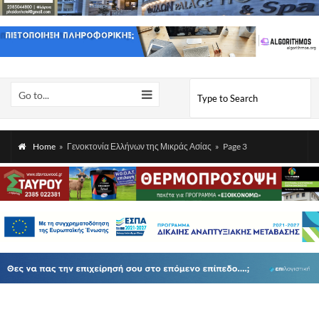
Go to...
Home
»
Γενοκτονία Ελλήνων της Μικράς Ασίας
»
Page 3