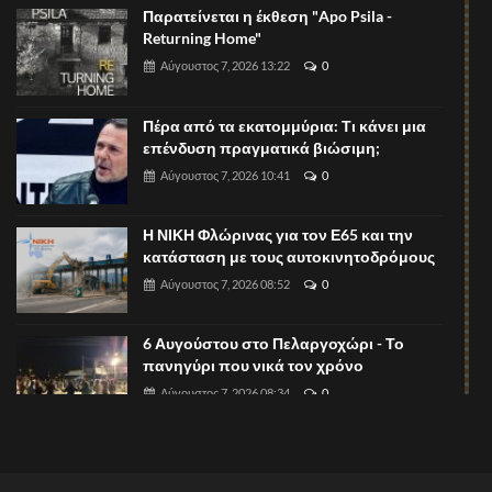
Παρατείνεται η έκθεση "Apo Psila -
Returning Home"
Αύγουστος 7, 2026 13:22
0
Πέρα από τα εκατομμύρια: Τι κάνει μια
επένδυση πραγματικά βιώσιμη;
Αύγουστος 7, 2026 10:41
0
Η ΝΙΚΗ Φλώρινας για τον Ε65 και την
κατάσταση με τους αυτοκινητοδρόμους
Αύγουστος 7, 2026 08:52
0
6 Αυγούστου στο Πελαργοχώρι - Το
πανηγύρι που νικά τον χρόνο
Αύγουστος 7, 2026 08:34
0
Ξεκίνησαν οι υποβολές περιλήψεων για
το 1ο Πανελλήνιο Συνέδριο