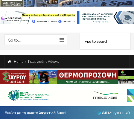
Go to...
Home
»
Γεωργιάδης Άδωνις