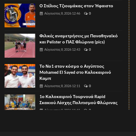
Ο Στέλιος Τζιουμάκας στον Ήφαιστο
Αύγουστος 8, 2026 12:46
0
Φιλικές αναμετρήσεις με Παναθηναϊκό
και Pelister ο ΠΑΣ Φλώρινα (pics)
Αύγουστος 8, 2026 12:43
0
Το Νο1 στον κόσμο ο Αιγύπτιος
Mohamed El Sayed στο Καλοκαιρινό
Καμπ
Αύγουστος 8, 2026 12:11
0
1ο Καλοκαιρινό Τουρνουά Rapid
Σκακιού Λέσχης Πολιτισμού Φλώρινας
Αύγουστος 8, 2026 11:41
0
Ευχαριστήριο του Δημοτικού Σχολείου
Μελίτης