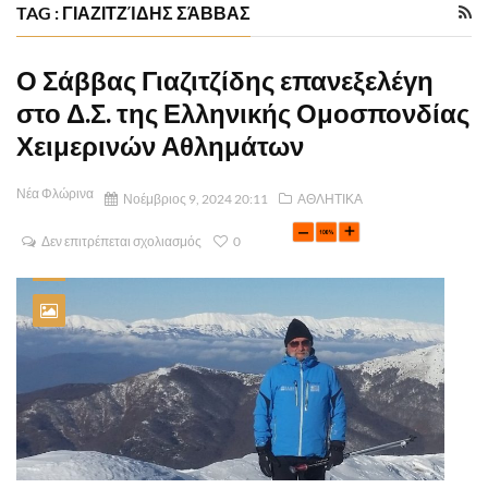
TAG : ΓΙΑΖΙΤΖΊΔΗΣ ΣΆΒΒΑΣ
Ο Σάββας Γιαζιτζίδης επανεξελέγη
στο Δ.Σ. της Ελληνικής Ομοσπονδίας
Χειμερινών Αθλημάτων
Νέα Φλώρινα
Νοέμβριος 9, 2024 20:11
ΑΘΛΗΤΙΚΑ
Δεν επιτρέπεται σχολιασμός
0