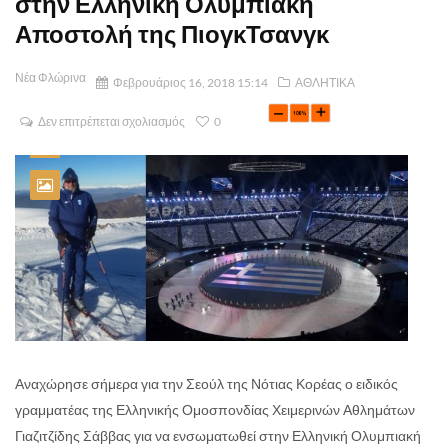
στην Ελληνική Ολυμπιακή
Αποστολή της ΠιογκΤσανγκ
Νέα Φλώρινα
Φεβρουάριος 16, 2018 15:14
ΑΘΛΗΤΙΚΑ
Δεν επιτρέπεται σχολιασμός
0
Αναχώρησε σήμερα για την Σεούλ της Νότιας Κορέας ο ειδικός
γραμματέας της Ελληνικής Ομοσπονδίας Χειμερινών Αθλημάτων
Γιαζιτζίδης Σάββας για να ενσωματωθεί στην Ελληνική Ολυμπιακή