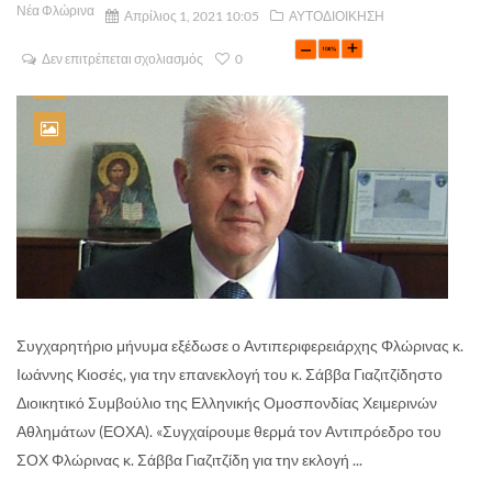
Νέα Φλώρινα
Απρίλιος 1, 2021 10:05
ΑΥΤΟΔΙΟΙΚΗΣΗ
Δεν επιτρέπεται σχολιασμός
0
Συγχαρητήριο μήνυμα εξέδωσε ο Αντιπεριφερειάρχης Φλώρινας κ.
Ιωάννης Κιοσές, για την επανεκλογή του κ. Σάββα Γιαζιτζίδηστο
Διοικητικό Συμβούλιο της Ελληνικής Ομοσπονδίας Χειμερινών
Αθλημάτων (ΕΟΧΑ). «Συγχαίρουμε θερμά τον Αντιπρόεδρο του
ΣΟΧ Φλώρινας κ. Σάββα Γιαζιτζίδη για την εκλογή ...