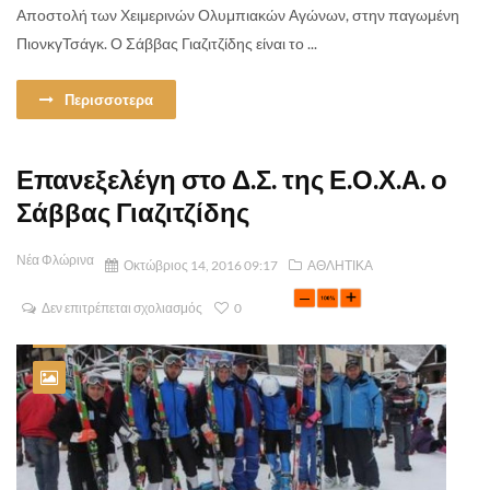
Αποστολή των Χειμερινών Ολυμπιακών Αγώνων, στην παγωμένη
ΠιονκγΤσάγκ. Ο Σάββας Γιαζιτζίδης είναι το ...
Περισσοτερα
Επανεξελέγη στο Δ.Σ. της Ε.Ο.Χ.Α. ο
Σάββας Γιαζιτζίδης
Νέα Φλώρινα
Οκτώβριος 14, 2016 09:17
ΑΘΛΗΤΙΚΑ
Δεν επιτρέπεται σχολιασμός
0