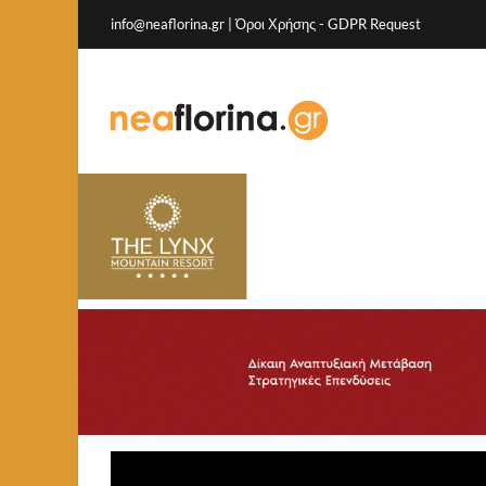
info@neaflorina.gr |
Όροι Χρήσης
-
GDPR Request