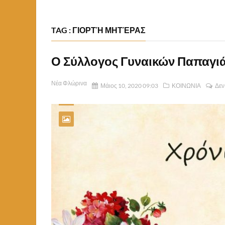
TAG : ΓΙΟΡΤΉ ΜΗΤΈΡΑΣ
Ο Σύλλογος Γυναικών Παπαγιάν
Νέα Φλώρινα
Μάιος 10, 2020 09:03
ΚΟΙΝΩΝΙΑ
Δεν