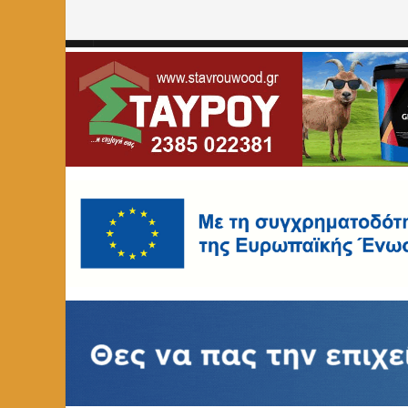
Home
»
Γιορτή Μητέρας
»
Page 6