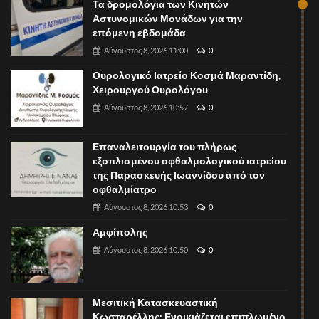
Τα δρομολόγια των Κινητών
Αστυνομικών Μονάδων για την
επόμενη εβδομάδα
Αύγουστος 8, 2026 11:00
0
Ουρολογικό Ιατρείο Κοσμά Μαραντίδη,
Χειρουργού Ουρολόγου
Αύγουστος 8, 2026 10:57
0
Επαναλειτουργία του πλήρως
εξοπλισμένου οφθαλμολογικού ιατρείου
της Παρασκευής Ιωαννίδου από τον
οφθαλμίατρο
Αύγουστος 8, 2026 10:53
0
Αμφίπολης
Αύγουστος 8, 2026 10:50
0
Μεσιτική Κατασκευαστική
Κωσταρέλλης: Ενοικιάζεται επιπλωμένο