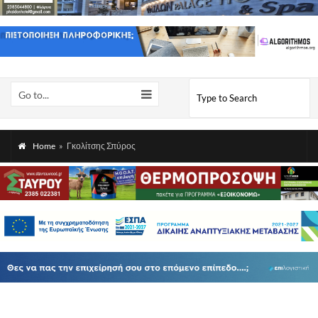
Go to...
Home
»
Γκολίτσης Σπύρος