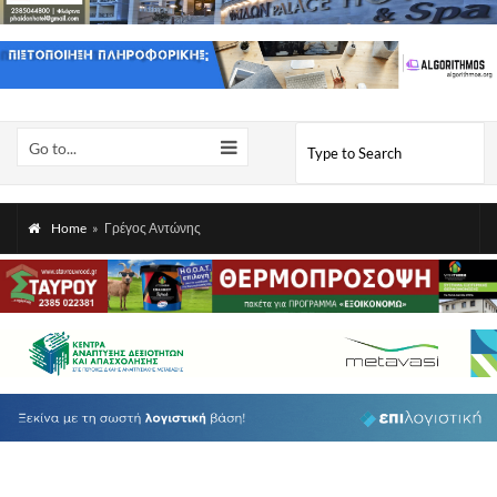
Go to...
Home
»
Γρέγος Αντώνης