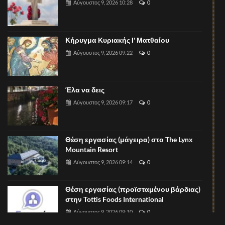
Αύγουστος 9, 2026 10:28
0
Κήρυγμα Κυριακής Ι' Ματθαίου
Αύγουστος 9, 2026 09:22
0
Έλα να δεις
Αύγουστος 9, 2026 09:17
0
Θέση εργασίας (μάγειρα) στο The Lynx
Mountain Resort
Αύγουστος 9, 2026 09:14
0
Θέση εργασίας (προϊσταμένου βάρδιας)
στην Tottis Foods International
Αύγουστος 9, 2026 09:10
0