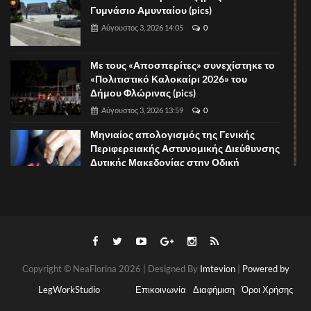
Γυμνάσιο Αμυνταίου (pics)
Αύγουστος 3, 2026 14:05
0
Με τους «Αποσπερίτες» συνεχίστηκε το
«Πολιτιστικό Καλοκαίρι 2026» του
Δήμου Φλώρινας (pics)
Αύγουστος 3, 2026 13:59
0
Μηνιαίος απολογισμός της Γενικής
Περιφερειακής Αστυνομικής Διεύθυνσης
Δυτικής Μακεδονίας στην Οδική
Ασφάλεια
Αύγουστος 3, 2026 13:33
0
Δήμος Αμυνταίου: Ένταξη στο
Κοινωνικό Παντοπωλείο
Χριστουγέννων (2026) και Πάσχα (2027)
Αύγουστος 3, 2026 13:31
0
Copyright © NeaFlorina 2026 | Designed By
Imtevion
|
Powered by
Δήμος Αμυνταίου: Ένταξη στο
LegWorkStudio
Επικοινωνία
Διαφήμιση
Όροι Χρήσης
Κοινωνικό Σχολικό Βιβλιοπωλείο, σχολ.