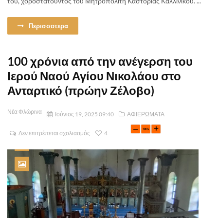
του, χοροστατούντος του Μητροπολίτη Καστορίας Καλλίνικου. ...
Περισσοτερα
100 χρόνια από την ανέγερση του
Ιερού Ναού Αγίου Νικολάου στο
Ανταρτικό (πρώην Ζέλοβο)
Νέα Φλώρινα
Ιούνιος 19, 2025 09:40
ΑΦΙΕΡΩΜΑΤΑ
Δεν επιτρέπεται σχολιασμός
4