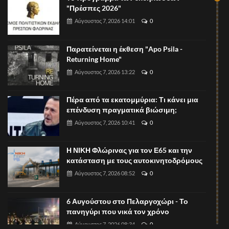
"Πρέσπες 2026"
Αύγουστος 7, 2026 14:01
0
Παρατείνεται η έκθεση "Apo Psila -
Returning Home"
Αύγουστος 7, 2026 13:22
0
Πέρα από τα εκατομμύρια: Τι κάνει μια
επένδυση πραγματικά βιώσιμη;
Αύγουστος 7, 2026 10:41
0
Η ΝΙΚΗ Φλώρινας για τον Ε65 και την
κατάσταση με τους αυτοκινητοδρόμους
Αύγουστος 7, 2026 08:52
0
6 Αυγούστου στο Πελαργοχώρι - Το
πανηγύρι που νικά τον χρόνο
Αύγουστος 7, 2026 08:34
0