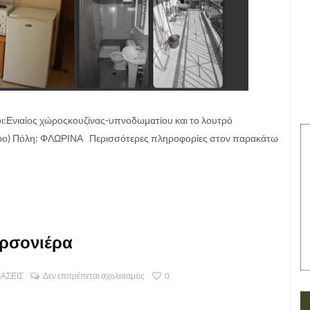
:Ενιαίος χώροςκουζίνας-υπνοδωματίου και το λουτρό
ο) Πόλη: ΦΛΩΡΙΝΑ Περισσότερες πληροφορίες στον παρακάτω
καρσονιέρα
ΙΑΣΕΙΣ
Δεν επιτρέπεται σχολιασμός
0