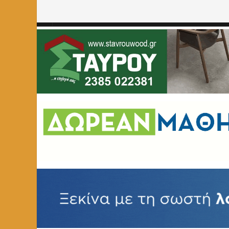
Home
»
MESITIKON.GR
»
Page 4