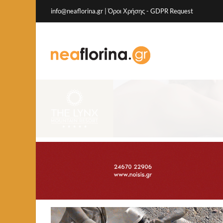
info@neaflorina.gr |
Όροι Χρήσης
-
GDPR Request