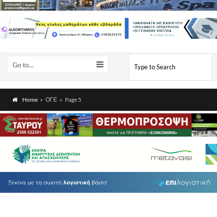
Go to...
Home
»
ΟΓΕ
»
Page 5