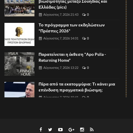
βιωσιμότητας μεταξύ Σουηδίας και
Ελλάδας (pics)
Αύγουστος 7, 2026 21:43
0
Το πρόγραμμα των εκδηλώσεων
"Πρέσπες 2026"
Αύγουστος 7, 2026 14:01
0
Παρατείνεται η έκθεση "Apo Psila -
Returning Home"
Αύγουστος 7, 2026 13:22
0
Πέρα από τα εκατομμύρια: Τι κάνει μια
επένδυση πραγματικά βιώσιμη;
Αύγουστος 7, 2026 10:41
0
Η ΝΙΚΗ Φλώρινας για τον Ε65 και την
κατάσταση με τους αυτοκινητοδρόμους
Αύγουστος 7, 2026 08:52
0