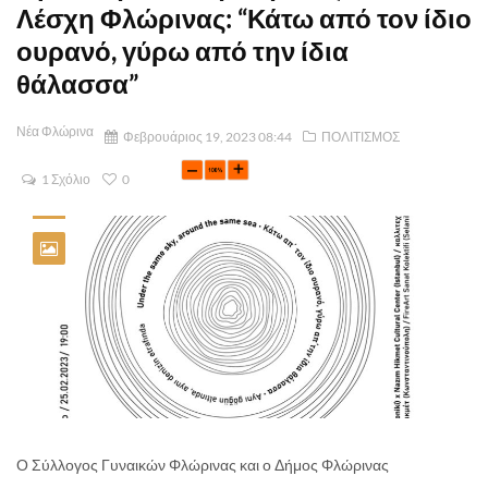
Λέσχη Φλώρινας: “Κάτω από τον ίδιο
ουρανό, γύρω από την ίδια
θάλασσα”
Νέα Φλώρινα
Φεβρουάριος 19, 2023 08:44
ΠΟΛΙΤΙΣΜΟΣ
1 Σχόλιο
0
Ο Σύλλογος Γυναικών Φλώρινας και ο Δήμος Φλώρινας