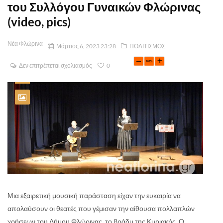
του Συλλόγου Γυναικών Φλώρινας
(video, pics)
Νέα Φλώρινα
Μάρτιος 6, 2023 23:28
ΠΟΛΙΤΙΣΜΟΣ
Δεν επιτρέπεται σχολιασμός
0
Μια εξαιρετική μουσική παράσταση είχαν την ευκαιρία να
απολαύσουν οι θεατές που γέμισαν την αίθουσα πολλαπλών
χρήσεων του Δήμου Φλώρινας, το βράδυ της Κυριακής. Ο