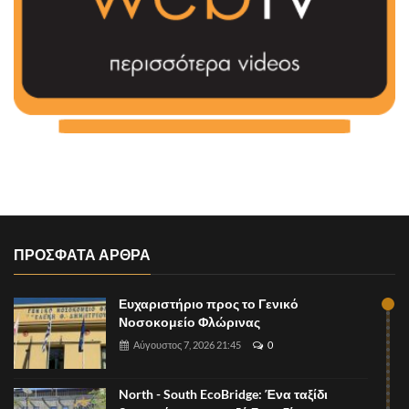
ΠΡΟΣΦΑΤΑ ΑΡΘΡΑ
Ευχαριστήριο προς το Γενικό
Νοσοκομείο Φλώρινας
Αύγουστος 7, 2026 21:45
0
North - South EcoBridge: Ένα ταξίδι