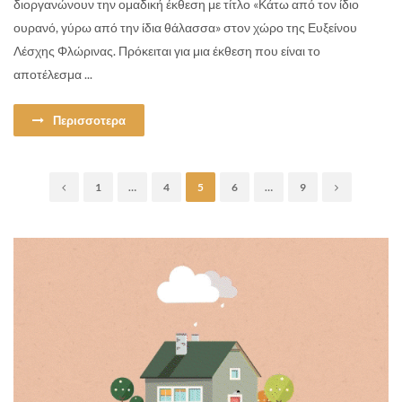
διοργανώνουν την ομαδική έκθεση με τίτλο «Κάτω από τον ίδιο
ουρανό, γύρω από την ίδια θάλασσα» στον χώρο της Ευξείνου
Λέσχης Φλώρινας. Πρόκειται για μια έκθεση που είναι το
αποτέλεσμα ...
Περισσοτερα
1
…
4
5
6
…
9