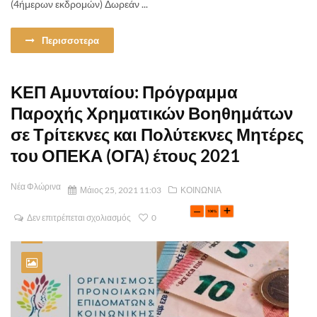
(4ήμερων εκδρομών) Δωρεάν ...
Περισσοτερα
ΚΕΠ Αμυνταίου: Πρόγραμμα
Παροχής Χρηματικών Βοηθημάτων
σε Τρίτεκνες και Πολύτεκνες Μητέρες
του ΟΠΕΚΑ (ΟΓΑ) έτους 2021
Νέα Φλώρινα
Μάιος 25, 2021 11:03
ΚΟΙΝΩΝΙΑ
Δεν επιτρέπεται σχολιασμός
0