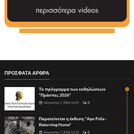
ΠΡΟΣΦΑΤΑ ΑΡΘΡΑ
Το πρόγραμμα των εκδηλώσεων
"Πρέσπες 2026"
Αύγουστος 7, 2026 14:01
0
Παρατείνεται η έκθεση "Apo Psila -
Returning Home"
Αύγουστος 7, 2026 13:22
0