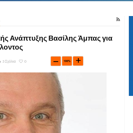
Σ
κής Ανάπτυξης Βασίλης Άμπας για
λλοντος
3 Σχόλια
0