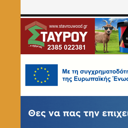
Home
»
Παγκόσμια Ημέρα Περιβάλλοντος
»
Page 7