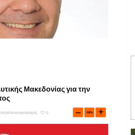
υτικής Μακεδονίας για την
τος
επιτρέπεται σχολιασμός
0