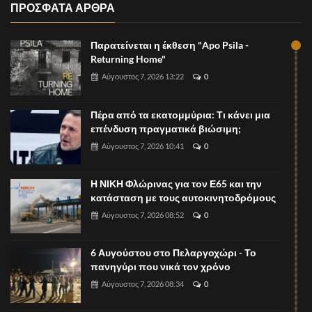
ΠΡΟΣΦΑΤΑ ΑΡΘΡΑ
Παρατείνεται η έκθεση "Apo Psila -
Returning Home"
Αύγουστος 7, 2026 13:22
0
Πέρα από τα εκατομμύρια: Τι κάνει μια
επένδυση πραγματικά βιώσιμη;
Αύγουστος 7, 2026 10:41
0
Η ΝΙΚΗ Φλώρινας για τον Ε65 και την
κατάσταση με τους αυτοκινητοδρόμους
Αύγουστος 7, 2026 08:52
0
6 Αυγούστου στο Πελαργοχώρι - Το
πανηγύρι που νικά τον χρόνο
Αύγουστος 7, 2026 08:34
0