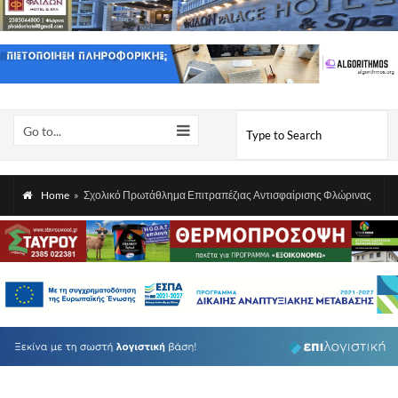
Go to...
Home
»
Σχολικό Πρωτάθλημα Επιτραπέζιας Αντισφαίρισης Φλώρινας