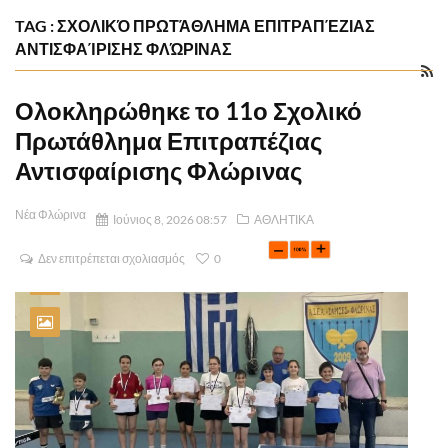
TAG : ΣΧΟΛΙΚΌ ΠΡΩΤΆΘΛΗΜΑ ΕΠΙΤΡΑΠΈΖΙΑΣ
ΑΝΤΙΣΦΑΊΡΙΣΗΣ ΦΛΏΡΙΝΑΣ
Ολοκληρώθηκε το 11ο Σχολικό
Πρωτάθλημα Επιτραπέζιας
Αντισφαίρισης Φλώρινας
Νέα Φλώρινα
Ιούνιος 8, 2026 08:57
ΑΘΛΗΤΙΚΑ
Δεν επιτρέπεται σχολιασμός
0