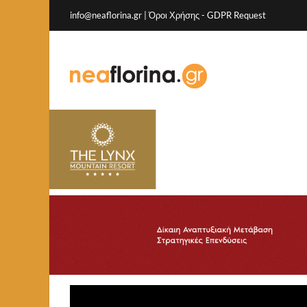
info@neaflorina.gr |
Όροι Χρήσης
-
GDPR Request