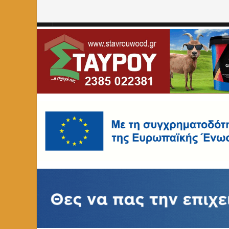
Home
»
Shogun
»
Page 13