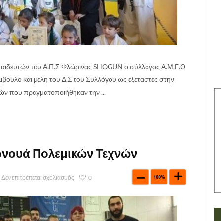
εκπαιδευτών του Α.Π.Σ Φλώρινας SHOGUN ο σύλλογος Α.Μ.Γ.Ο
ουλο και μέλη του Δ.Σ του Συλλόγου ως εξεταστές στην
ν που πραγματοποιήθηκαν την ...
ρνουά Πολεμικών Τεχνών
Δεν επιτρέπεται σχολιασμός
0