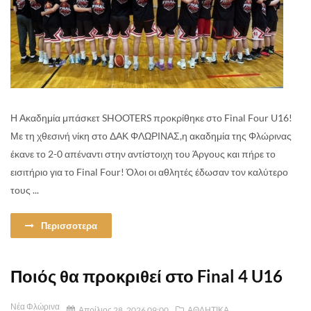
Η Ακαδημία μπάσκετ SHOOTERS προκρίθηκε στο Final Four U16!
Με τη χθεσινή νίκη στο ΔΑΚ ΦΛΩΡΙΝΑΣ,η ακαδημία της Φλώρινας
έκανε το 2-0 απέναντι στην αντίστοιχη του Άργους και πήρε το
εισιτήριο για το Final Four! Όλοι οι αθλητές έδωσαν τον καλύτερο
τους ...
Περισσοτερα
Ποιός θα προκριθεί στο Final 4 U16
Νέα Φλώρινα
Απρίλιος 28, 2026 09:00
ΑΘΛΗΤΙΚΑ