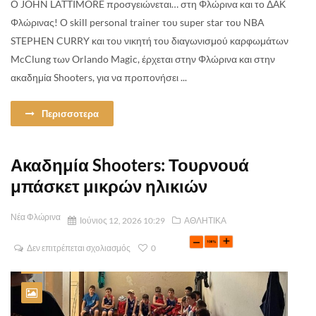
Ο JOHN LATTIMORE προσγειώνεται… στη Φλώρινα και το ΔΑΚ
Φλώρινας! Ο skill personal trainer του super star του NBA
STEPHEN CURRY και του νικητή του διαγωνισμού καρφωμάτων
McClung των Orlando Magic, έρχεται στην Φλώρινα και στην
ακαδημία Shooters, για να προπονήσει ...
Περισσοτερα
Ακαδημία Shooters: Τουρνουά
μπάσκετ μικρών ηλικιών
Νέα Φλώρινα
Ιούνιος 12, 2026 10:29
ΑΘΛΗΤΙΚΑ
Δεν επιτρέπεται σχολιασμός
0