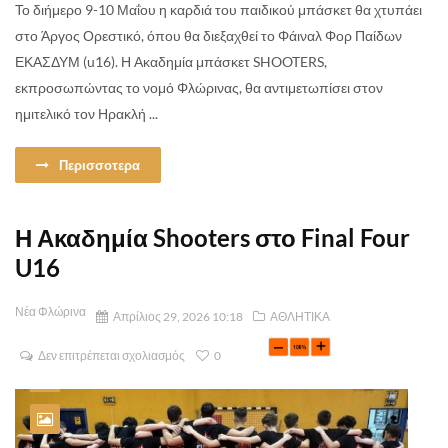
Το διήμερο 9-10 Μαΐου η καρδιά του παιδικού μπάσκετ θα χτυπάει
στο Άργος Ορεστικό, όπου θα διεξαχθεί το Φάιναλ Φορ Παίδων
ΕΚΑΣΔΥΜ (u16). Η Ακαδημία μπάσκετ SHOOTERS,
εκπροσωπώντας το νομό Φλώρινας, θα αντιμετωπίσει στον
ημιτελικό τον Ηρακλή ...
Περισσοτερα
Η Ακαδημία Shooters στο Final Four
U16
Νέα Φλώρινα
Απρίλιος 29, 2026 10:18
ΑΘΛΗΤΙΚΑ
Δεν επιτρέπεται σχολιασμός
0