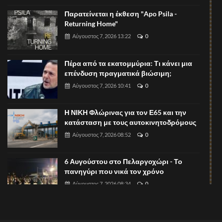
Παρατείνεται η έκθεση "Apo Psila -
Returning Home"
Αύγουστος 7, 2026 13:22
0
Πέρα από τα εκατομμύρια: Τι κάνει μια
επένδυση πραγματικά βιώσιμη;
Αύγουστος 7, 2026 10:41
0
Η ΝΙΚΗ Φλώρινας για τον Ε65 και την
κατάσταση με τους αυτοκινητοδρόμους
Αύγουστος 7, 2026 08:52
0
6 Αυγούστου στο Πελαργοχώρι - Το
πανηγύρι που νικά τον χρόνο
Αύγουστος 7, 2026 08:34
0
Ξεκίνησαν οι υποβολές περιλήψεων για
το 1ο Πανελλήνιο Συνέδριο