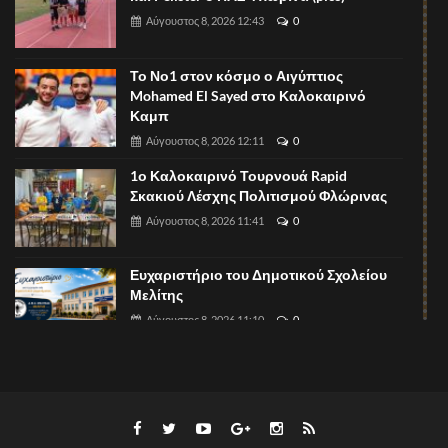
Αύγουστος 8, 2026 12:43
0
Το Νο1 στον κόσμο ο Αιγύπτιος
Mohamed El Sayed στο Καλοκαιρινό
Καμπ
Αύγουστος 8, 2026 12:11
0
1ο Καλοκαιρινό Τουρνουά Rapid
Σκακιού Λέσχης Πολιτισμού Φλώρινας
Αύγουστος 8, 2026 11:41
0
Ευχαριστήριο του Δημοτικού Σχολείου
Μελίτης
Αύγουστος 8, 2026 11:10
0
Πυθαγόρειο: Οι εγγραφές συνεχίζονται!
Αύγουστος 8, 2026 11:07
0