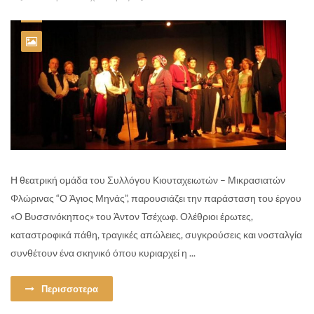
Η θεατρική ομάδα του Συλλόγου Κιουταχειωτών – Μικρασιατών
Φλώρινας “Ο Άγιος Μηνάς”, παρουσιάζει την παράσταση του έργου
«Ο Βυσσινόκηπος» του Άντον Τσέχωφ. Ολέθριοι έρωτες,
καταστροφικά πάθη, τραγικές απώλειες, συγκρούσεις και νοσταλγία
συνθέτουν ένα σκηνικό όπου κυριαρχεί η ...
Περισσοτερα