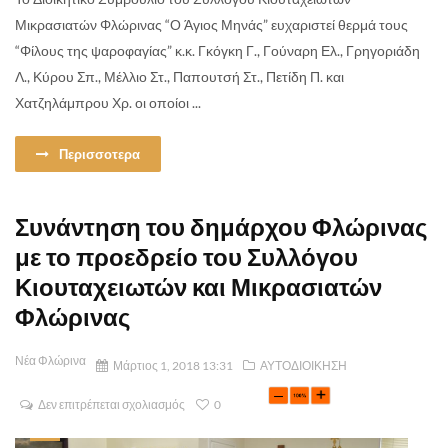
Μικρασιατών Φλώρινας “Ο Άγιος Μηνάς” ευχαριστεί θερμά τους
“Φίλους της ψαροφαγίας” κ.κ. Γκόγκη Γ., Γούναρη Ελ., Γρηγοριάδη
Λ., Κύρου Σπ., Μέλλιο Στ., Παπουτσή Στ., Πετίδη Π. και
Χατζηλάμπρου Χρ. οι οποίοι ...
Περισσοτερα
Συνάντηση του δημάρχου Φλώρινας
με το προεδρείο του Συλλόγου
Κιουταχειωτών και Μικρασιατών
Φλώρινας
Νέα Φλώρινα
Μάρτιος 1, 2018 13:31
ΑΥΤΟΔΙΟΙΚΗΣΗ
Δεν επιτρέπεται σχολιασμός
0