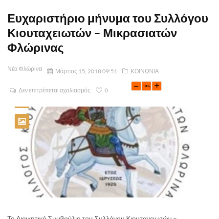
Ευχαριστήριο μήνυμα του Συλλόγου
Κιουταχειωτών – Μικρασιατών
Φλώρινας
Νέα Φλώρινα
Μάρτιος 15, 2018 09:51
ΚΟΙΝΩΝΙΑ
Δεν επιτρέπεται σχολιασμός
0
Το Διοικητικό Συμβούλιο του Συλλόγου Κιουταχειωτών –