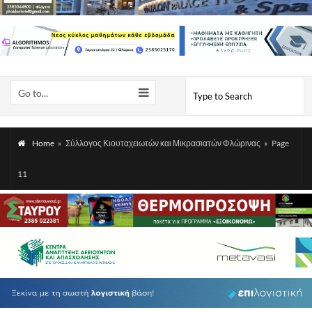
Go to...
Home
»
Σύλλογος Κιουταχειωτών και Μικρασιατών Φλώρινας
»
Page
11