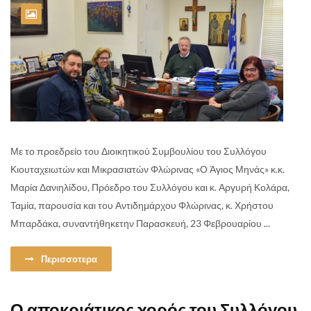
Με το προεδρείο του Διοικητικού Συμβουλίου του Συλλόγου
Κιουταχειωτών και Μικρασιατών Φλώρινας «Ο Άγιος Μηνάς» κ.κ.
Μαρία Δανιηλίδου, Πρόεδρο του Συλλόγου και κ. Αργυρή Κολάρα,
Ταμία, παρουσία και του Αντιδημάρχου Φλώρινας, κ. Χρήστου
Μπαρδάκα, συναντήθηκετην Παρασκευή, 23 Φεβρουαρίου ...
Περισσοτερα
Ο αποκριάτικος χορός του Συλλόγου