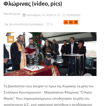
Φλώρινας (video, pics)
Νέα Φλώρινα
Ιανουάριος 14, 2018 21:25
ΚΟΙΝΩΝΙΑ
Δεν επιτρέπεται σχολιασμός
0
Τη βασιλόπιτα τους έκοψαν το πρωί της Κυριακής τα μέλη του
Συλλόγου Κιουταχειωτών – Μικρασιατών Φλώρινας “Ο Άγιος
Μηνάς”. Τους παρευρισκόμενους υποδέχτηκαν τα μέλη του
νεοσύστατου Δ.Σ., ενώ χαιρετισμό απηύθυνε ο αντιδήμαρχος