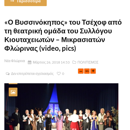
Περισσοτερα
«Ο Βυσσινόκηπος» του Τσέχοφ από
τη θεατρική ομάδα του Συλλόγου
Κιουταχειωτών – Μικρασιατών
Φλώρινας (video, pics)
Νέα Φλώρινα
Μάρτιος 26, 2018 14:53
ΠΟΛΙΤΙΣΜΟΣ
Δεν επιτρέπεται σχολιασμός
0