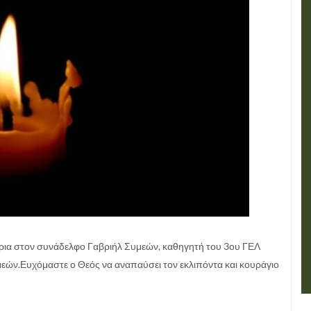
ρια στον συνάδελφο Γαβριήλ Συμεών, καθηγητή του 3ου ΓΕΛ
μεών.Ευχόμαστε ο Θεός να αναπαύσει τον εκλιπόντα και κουράγιο