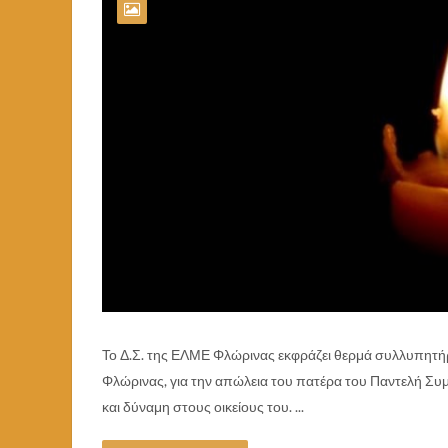
Το Δ.Σ. της ΕΛΜΕ Φλώρινας εκφράζει θερμά συλλυπητή
Φλώρινας, για την απώλεια του πατέρα του Παντελή Συ
και δύναμη στους οικείους του. ...