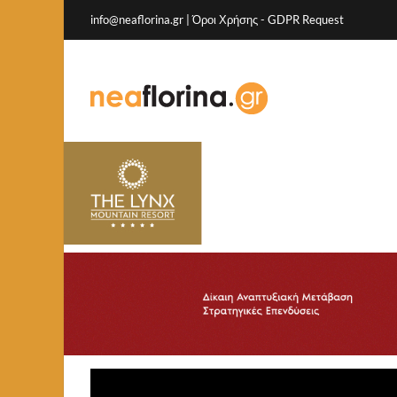
info@neaflorina.gr |
Όροι Χρήσης
-
GDPR Request