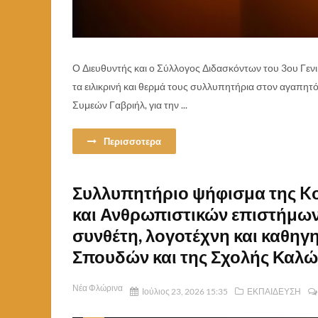
Ο Διευθυντής και ο Σύλλογος Διδασκόντων του 3ου Γενι
τα ειλικρινή και θερμά τους συλλυπητήρια στον αγαπητ
Συμεών Γαβριήλ, για την ...
Περισσοτερα
Συλλυπητήριο ψήφισμα της Kο
και Ανθρωπιστικών επιστήμων
συνθέτη, λογοτέχνη και καθηγ
Σπουδών και της Σχολής Καλώ
Νέα Φλώρινα
Ιούλιος 23, 2026 15:35
ΕΚΠΑΙΔΕΥΣΗ