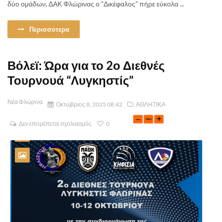
δύο ομάδων, ΔΑΚ Φλώρινας ο “Δικέφαλος” πήρε εύκολα ...
Περισσοτερα
Βόλεϊ: Ώρα για το 2ο Διεθνές
Τουρνουά “Λυγκηστίς”
Νέα Φλώρινα
Οκτώβριος 8, 2025 08:42
ΑΘΛΗΤΙΚΑ
Δεν επιτρέπεται σχολιασμός
0