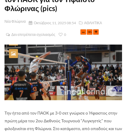
Φλώρινας (pics)
Νέα Φλώρινα
Οκτώβριος 11, 2025 08:54
ΑΘΛΗΤΙΚΑ
Δεν επιτρέπεται σχολιασμός
0
Την ήττα από τον ΠΑΟΚ με 3-0 σετ γνώρισε ο Ήφαιστος στην
πρώτη μέρα του 2ου Διεθνούς Τουρνουά “Λυγκηστίς” που
φιλοξενείται στη Φλώρινα. Στο κατάμεστο, από οπαδούς και των