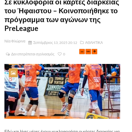
Σε κυκλοφορία οι κάρτες διαρκείας
του Ήφαιστου – Κοινοποιήθηκε το
πρόγραμμα των αγώνων της
PreLeague
Νέα Φλώρινα
Σεπτέμβριος 13, 2025 20:12
ΑΘΛΗΤΙΚΑ
Δεν επιτρέπεται σχολιασμός
0
Εδώ και λίγες μέρες έχουν κυκλοφορήσει οι κάρτες διαρκείας για