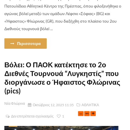
Πατουλίδειο Αθλητικό Κέντρο της Πρέσπας, όπου φιλοξενήθηκε ο
αγώνας βόλεϊ μεταξύ των ομάδων Λέφσκι «Σόφιας» (BG) και
«Ήφαιστος» Φλώρινας (GR), που διεξήχθη στο πλαίσιο του 2ου
Διεθνούς τουρνουά βόλεϊ ...
Περισσοτερα
Βόλει: Ο ΠΑΟΚ κατέκτησε το 2ο
Διεθνές Τουρνουά “Λυγκηστίς” που
διοργάνωσε ο Ήφαιστος Φλώρινας
(pics)
Νέα Φλώρινα
Οκτώβριος 12, 2025 11:35
ΑΘΛΗΤΙΚΑ
Δεν επιτρέπεται σχολιασμός
1