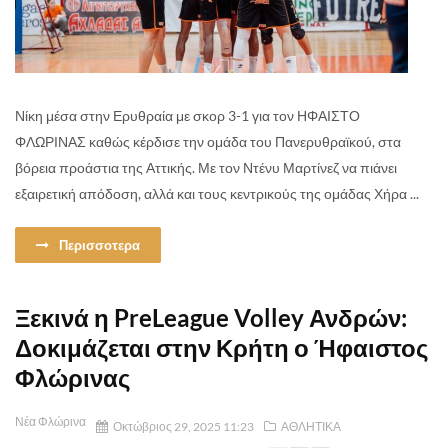
Νίκη μέσα στην Ερυθραία με σκορ 3-1 για τον ΗΦΑΙΣΤΟ
ΦΛΩΡΙΝΑΣ καθώς κέρδισε την ομάδα του Πανερυθραϊκού, στα
βόρεια προάστια της Αττικής. Με τον Ντένυ Μαρτίνεζ να πιάνει
εξαιρετική απόδοση, αλλά και τους κεντρικούς της ομάδας Χήρα ...
Περισσοτερα
Ξεκινά η PreLeague Volley Ανδρών:
Δοκιμάζεται στην Κρήτη ο Ήφαιστος
Φλώρινας
Νέα Φλώρινα
Οκτώβριος 29, 2025 11:23
ΑΘΛΗΤΙΚΑ