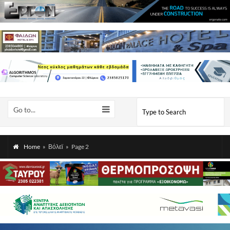
Go to...
Home
»
Βόλεϊ
»
Page 2