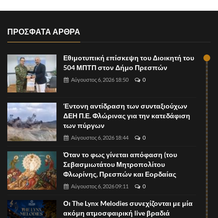
ΠΡΟΣΦΑΤΑ ΑΡΘΡΑ
Εθιμοτυπική επίσκεψη του Διοικητή του
504 ΜΠΤΠ στον Δήμο Πρεσπών
Αύγουστος 6, 2026 18:50
0
Έντονη αντίδραση των συνταξιούχων
ΔΕΗ Π.Ε. Φλώρινας για την κατεδάφιση
των πύργων
Αύγουστος 6, 2026 18:44
0
Όταν το φως γίνεται απόφαση (του
Σεβασμιωτάτου Μητροπολίτου
Φλωρίνης, Πρεσπών και Εορδαίας
Αύγουστος 6, 2026 09:11
0
Οι The Lynx Melodies συνεχίζονται με μία
ακόμη ατμοσφαιρική live βραδιά