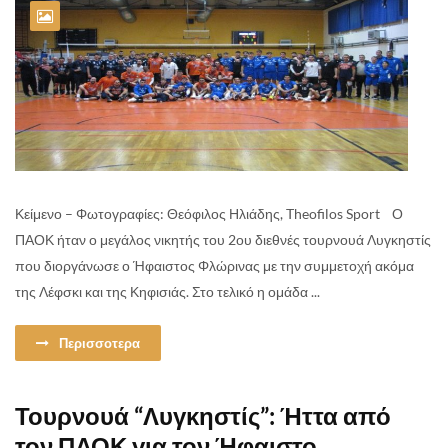
Κείμενο – Φωτογραφίες: Θεόφιλος Ηλιάδης, Theofilos Sport Ο
ΠΑΟΚ ήταν ο μεγάλος νικητής του 2ου διεθνές τουρνουά Λυγκηστίς
που διοργάνωσε ο Ήφαιστος Φλώρινας με την συμμετοχή ακόμα
της Λέφσκι και της Κηφισιάς. Στο τελικό η ομάδα ...
Περισσοτερα
Τουρνουά “Λυγκηστίς”: Ήττα από
τον ΠΑΟΚ για τον Ήφαιστο