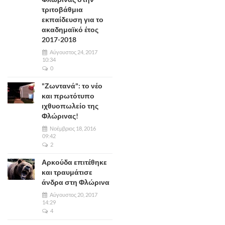
τριτοβάθμια
εκπαίδευση για το
ακαδημαϊκό έτος
2017-2018
Αύγουστος 24, 2017
10:34
0
"Ζωντανά": το νέο
και πρωτότυπο
ιχθυοπωλείο της
Φλώρινας!
Νοέμβριος 18, 2016
09:42
2
Αρκούδα επιτέθηκε
και τραυμάτισε
άνδρα στη Φλώρινα
Αύγουστος 20, 2017
14:29
4