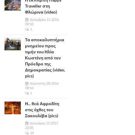
Traveller στη
Φλώρινα (video)
Δεκέμβριος 11, 2016
09:50
1
Τα αποκαλυπτήρια
μνημείου προς
τιμήν του Ηλία
Κωστένη από τον
Πρόεδρο της
Δημοκρατίας (video,
pics)
Αύγουστος 28, 2016
08:56
1
Η... θεά Αφροδίτη
στις όχθες του
Σακουλέβα (pics)
Ιανουάριος 19, 2017
22:05
14