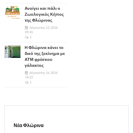
Ανοίγει και πάλι ο
Ζωολογικός Κήπος
της Φλώρινας
Αύγουστος 12, 2016
09:45
1
Η Φλώρινα κάνει το
δικό της ξεκίνημα με
ΑΤΜ φρέσκου
γάλακτος
Αύγουστος 16, 2016
14:22
1
Νέα Φλώρινα