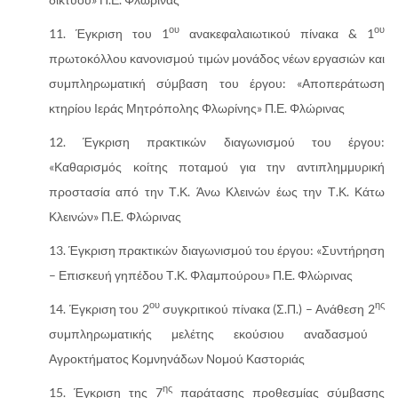
ου
ου
Έγκριση του 1
ανακεφαλαιωτικού πίνακα & 1
πρωτοκόλλου κανονισμού τιμών μονάδος νέων εργασιών και
συμπληρωματική σύμβαση του έργου: «Αποπεράτωση
κτηρίου Ιεράς Μητρόπολης Φλωρίνης» Π.Ε. Φλώρινας
Έγκριση πρακτικών διαγωνισμού του έργου:
«Καθαρισμός κοίτης ποταμού για την αντιπλημμυρική
προστασία από την Τ.Κ. Άνω Κλεινών έως την Τ.Κ. Κάτω
Κλεινών» Π.Ε. Φλώρινας
Έγκριση πρακτικών διαγωνισμού του έργου: «Συντήρηση
– Επισκευή γηπέδου Τ.Κ. Φλαμπούρου» Π.Ε. Φλώρινας
ου
ης
Έγκριση του 2
συγκριτικού πίνακα (Σ.Π.) – Ανάθεση 2
συμπληρωματικής μελέτης εκούσιου αναδασμού
Αγροκτήματος Κομνηνάδων Νομού Καστοριάς
ης
Έγκριση της 7
παράτασης προθεσμίας σύμβασης