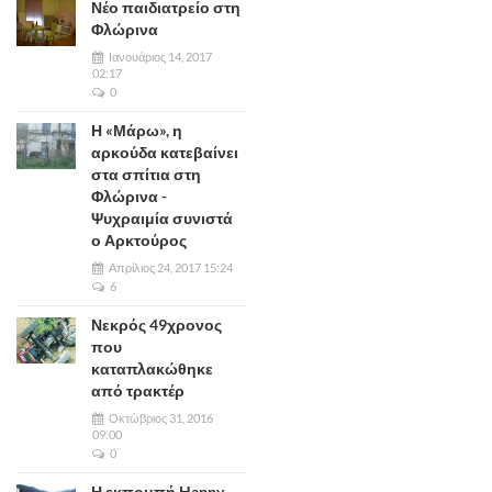
Νέο παιδιατρείο στη
Φλώρινα
Ιανουάριος 14, 2017
02:17
0
Η «Μάρω», η
αρκούδα κατεβαίνει
στα σπίτια στη
Φλώρινα -
Ψυχραιμία συνιστά
ο Αρκτούρος
Απρίλιος 24, 2017 15:24
6
Νεκρός 49χρονος
που
καταπλακώθηκε
από τρακτέρ
Οκτώβριος 31, 2016
09:00
0
Η εκπομπή Happy