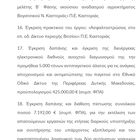
μελέτης Β΄ Φάσης εκούσιου αναδασμού αγροκτήματος
Βογατσικού Ν. Καστοριάς» Π.Ε. Καστοριάς
Έγκριση πρακτικού του έργου: «Ασφαλτοστρώσεις στο
επ. οδ. Δίκτυο περιοχής Βιτσίου» Π.Ε. Καστοριάς
Έγκριση δαπάνης και έγκριση της διενέργειας
ηλεκτρονικού διεθνούς ανοιχτού διαγωνισμού της την
προμήθεια 5.000 τόνων αντιπαγετικού άλατος για τις ανάγκες
αποχιονισμού και αντιμετώπισης του παγετού στο Εθνικό
Οδικό Δίκτυο της Περιφέρειας Δυτικής Μακεδονίας,
προϋπολογισμού 425.000,00 € (συμπ. ΦΠΑ)
Έγκριση δαπάνης και διάθεση πίστωσης συνολικού
ποσού 7.192,00 € (συμπ. ΦΠΑ), για την εκτέλεση των
απαιτούμενων εργασιών της ετήσιας διαρκούς υποστήριξης
και συντήρησης του υπάρχοντος εξοπλισμού και του
εγκαταστημένου λογισμικού των δύο αυτόματων γραμμών