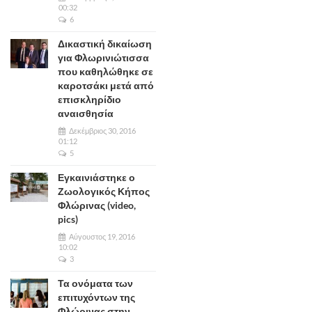
00:32
6
Δικαστική δικαίωση
για Φλωρινιώτισσα
που καθηλώθηκε σε
καροτσάκι μετά από
επισκληρίδιο
αναισθησία
Δεκέμβριος 30, 2016
01:12
5
Εγκαινιάστηκε ο
Ζωολογικός Κήπος
Φλώρινας (video,
pics)
Αύγουστος 19, 2016
10:02
3
Τα ονόματα των
επιτυχόντων της
Φλώρινας στην