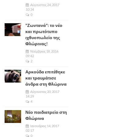
Αύγουστος 24, 2017
10:34
0
"Ζωντανά": το νέο
και πρωτότυπο
ιχθυοπωλείο της
Φλώρινας!
Νοέμβριος 18, 2016
09:42
2
Αρκούδα επιτέθηκε
και τραυμάτισε
άνδρα στη Φλώρινα
Αύγουστος 20, 2017
14:29
4
Νέο παιδιατρείο στη
Φλώρινα
Ιανουάριος 14, 2017
02:17
0