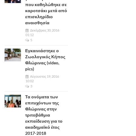
που καθηλώθηκε σε
καροτσάκι μετά από
επισκληρίδιο
αναισθησία
Δεκέμβριος 30, 2016
01:12
5
Εγκαινιάστηκε ο
Ζωολογικός Κήπος
Φλώρινας (video,
pics)
Αύγουστος 19, 2016
10:02
3
Τα ονόματα των
επιτυχόντων της
Φλώρινας στην
τριτοβάθμια
εκπαίδευση για το
ακαδημαϊκό έτος
2017-2018