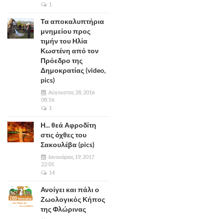
1
Τα αποκαλυπτήρια
μνημείου προς
τιμήν του Ηλία
Κωστένη από τον
Πρόεδρο της
Δημοκρατίας (video,
pics)
Αύγουστος 28, 2016
08:56
1
Η... θεά Αφροδίτη
στις όχθες του
Σακουλέβα (pics)
Ιανουάριος 19, 2017
22:05
14
Ανοίγει και πάλι ο
Ζωολογικός Κήπος
της Φλώρινας