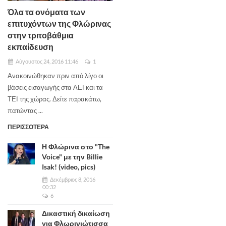
Όλα τα ονόματα των
επιτυχόντων της Φλώρινας
στην τριτοβάθμια
εκπαίδευση
Αύγουστος 24, 2016 11:46
1
Ανακοινώθηκαν πριν από λίγο οι
βάσεις εισαγωγής στα ΑΕΙ και τα
ΤΕΙ της χώρας. Δείτε παρακάτω,
πατώντας ...
ΠΕΡΙΣΣΟΤΕΡΑ
Η Φλώρινα στο "The
Voice" με την Billie
Isak! (video, pics)
Δεκέμβριος 8, 2016
00:32
6
Δικαστική δικαίωση
για Φλωρινιώτισσα