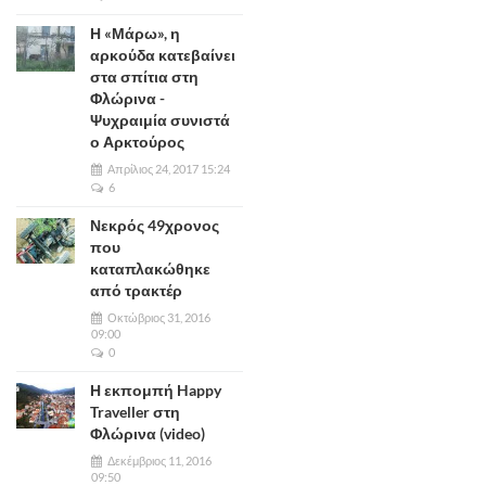
Η «Μάρω», η
αρκούδα κατεβαίνει
στα σπίτια στη
Φλώρινα -
Ψυχραιμία συνιστά
ο Αρκτούρος
Απρίλιος 24, 2017 15:24
6
Νεκρός 49χρονος
που
καταπλακώθηκε
από τρακτέρ
Οκτώβριος 31, 2016
09:00
0
Η εκπομπή Happy
Traveller στη
Φλώρινα (video)
Δεκέμβριος 11, 2016
09:50