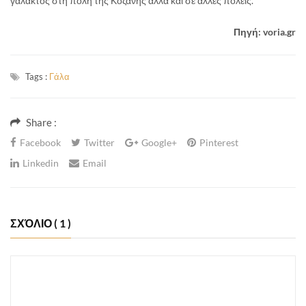
γάλακτος στη πόλη της Κοζάνης αλλά και σε άλλες πόλεις.
Πηγή
:
voria.gr
Tags :
Γάλα
Share :
Facebook
Twitter
Google+
Pinterest
Linkedin
Email
ΣΧΌΛΙΟ
( 1 )