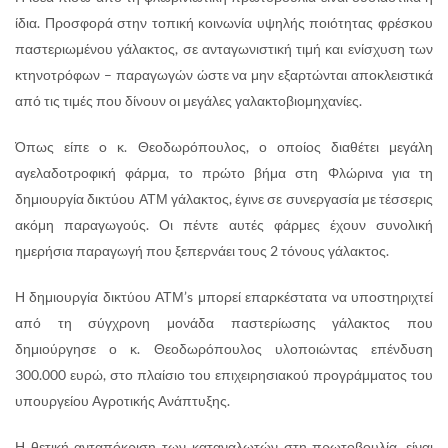
ίδια. Προσφορά στην τοπική κοινωνία υψηλής ποιότητας φρέσκου
παστεριωμένου γάλακτος, σε ανταγωνιστική τιμή και ενίσχυση των
κτηνοτρόφων – παραγωγών ώστε να μην εξαρτώνται αποκλειστικά
από τις τιμές που δίνουν οι μεγάλες γαλακτοβιομηχανίες.
Όπως είπε o κ. Θεοδωρόπουλος, ο οποίος διαθέτει μεγάλη
αγελαδοτροφική φάρμα, το πρώτο βήμα στη Φλώρινα για τη
δημιουργία δικτύου ΑΤΜ γάλακτος, έγινε σε συνεργασία με τέσσερις
ακόμη παραγωγούς. Οι πέντε αυτές φάρμες έχουν συνολική
ημερήσια παραγωγή που ξεπερνάει τους 2 τόνους γάλακτος.
Η δημιουργία δικτύου ΑΤΜ’s μπορεί επαρκέστατα να υποστηριχτεί
από τη σύγχρονη μονάδα παστερίωσης γάλακτος που
δημιούργησε ο κ. Θεοδωρόπουλος υλοποιώντας επένδυση
300.000 ευρώ, στο πλαίσιο του επιχειρησιακού προγράμματος του
υπουργείου Αγροτικής Ανάπτυξης.
Η θετική ανταπόκριση των καταναλωτών στη πρωτοβουλία, είναι