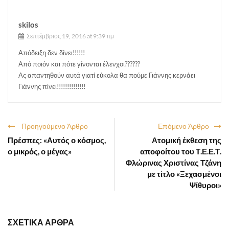
skilos
Σεπτέμβριος 19, 2016 at 9:39 πμ
Απόδειξη δεν δίνει!!!!!!
Από ποιόν και πότε γίνονται έλενχοι??????
Ας απαντηθούν αυτά γιατί εύκολα θα πούμε Γιάννης κερνάει
Γιάννης πίνει!!!!!!!!!!!!!!
Προηγούμενο Άρθρο
Επόμενο Άρθρο
Πρέσπες: «Αυτός ο κόσμος,
Ατομική έκθεση της
ο μικρός, ο μέγας»
αποφοίτου του Τ.Ε.Ε.Τ.
Φλώρινας Χριστίνας Τζάνη
με τίτλο «Ξεχασμένοι
Ψίθυροι»
ΣΧΕΤΙΚΑ ΑΡΘΡΑ