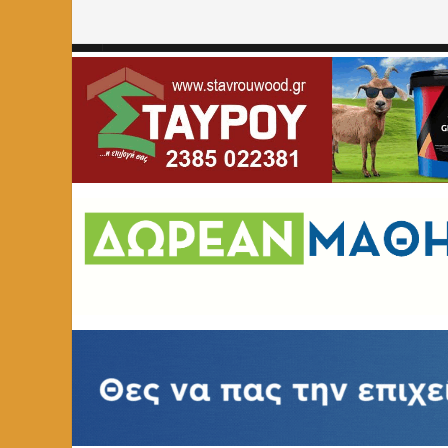
Home
»
ΑΦΙΕΡΩΜΑΤΑ
»
Αποστολή: #71 – Στόχος: Φλώριν