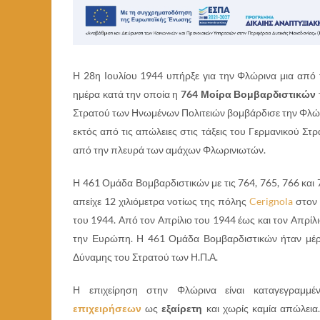
Η 28η Ιουλίου 1944 υπήρξε για την Φλώρινα μια από 
ημέρα κατά την οποία η
764 Μοίρα Βομβαρδιστικών
Στρατού των Ηνωμένων Πολιτειών βομβάρδισε την Φλώρ
εκτός από τις απώλειες στις τάξεις του Γερμανικού Στ
από την πλευρά των αμάχων Φλωρινιωτών.
Η 461 Ομάδα Βομβαρδιστικών με τις 764, 765, 766 και 
απείχε 12 χιλιόμετρα νοτίως της πόλης
Cerignola
στον 
του 1944. Από τον Απρίλιο του 1944 έως και τον Απρίλ
την Ευρώπη. Η 461 Ομάδα Βομβαρδιστικών ήταν μέρ
Δύναμης του Στρατού των Η.Π.Α.
Η επιχείρηση στην Φλώρινα είναι καταγεγραμμ
επιχειρήσεων
ως
εξαίρετη
και χωρίς καμία απώλεια