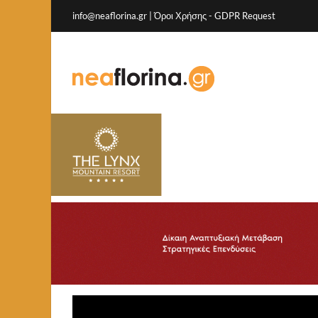
info@neaflorina.gr |
Όροι Χρήσης
-
GDPR Request