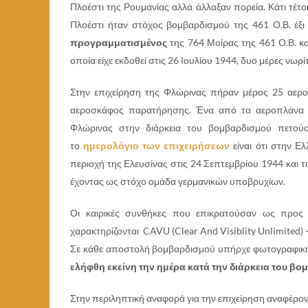
Πλοέστι της Ρουμανίας αλλά άλλαξαν πορεία. Κάτι τέτ
Πλοέστι ήταν στόχος βομβαρδισμού της 461 Ο.Β. έξι 
προγραμματισμένος
της 764 Μοίρας της 461 Ο.Β. κα
οποία είχε εκδοθεί στις 26 Ιουλίου 1944, δυο μέρες νωρί
Στην επιχείρηση της Φλώρινας πήραν μέρος 25 αερ
αεροσκάφος παρατήρησης. Ένα από τα αεροπλάνα ε
Φλώρινας στην διάρκεια του βομβαρδισμού πετού
το
ημερολόγιο των επιχειρήσεων
είναι ότι στην Ε
περιοχή της Ελευσίνας στις 24 Σεπτεμβρίου 1944 και 
έχοντας ως στόχο ομάδα γερμανικών υποβρυχίων.
Οι καιρικές συνθήκες που επικρατούσαν ως προς 
χαρακτηρίζονται CAVU (Clear And Visiblity Unlimited)
Σε κάθε αποστολή βομβαρδισμού υπήρχε φωτογραφικ
ελήφθη εκείνη την ημέρα κατά την διάρκεια του β
Στην περιληπτική αναφορά για την επιχείρηση αναφέροντ