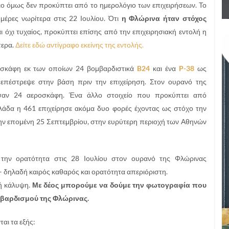
οιο όμως δεν προκύπτει από το ημερολόγιο των επιχειρήσεων. Το
μέρες νωρίτερα στις 22 Ιουλίου. Ότι
η Φλώρινα ήταν στόχος
ι όχι τυχαίος, προκύπτει επίσης από την επιχειρησιακή εντολή η
τερα.
Δείτε εδώ αντίγραφο εκείνης της εντολής.
οσκάφη εκ των οποίων 24 βομβαρδιστικά
B24
και ένα
P-38
ως
πέστρεψε στην βάση πριν την επιχείρηση. Στον ουρανό της
σαν 24 αεροσκάφη. Ένα άλλο στοιχείο που προκύπτει από
λλάδα η 461 επιχείρησε ακόμα δυο φορές έχοντας ως στόχο την
την επομένη 25 Σεπτεμβρίου, στην ευρύτερη περιοχή των Αθηνών
την ορατότητα στις 28 Ιουλίου στον ουρανό της Φλώρινας
 – δηλαδή καιρός καθαρός και ορατότητα απεριόριστη.
ή κάλυψη.
Με δέος μπορούμε να δούμε την φωτογραφία που
ομβαρδισμού της Φλώρινας.
αι τα εξής: