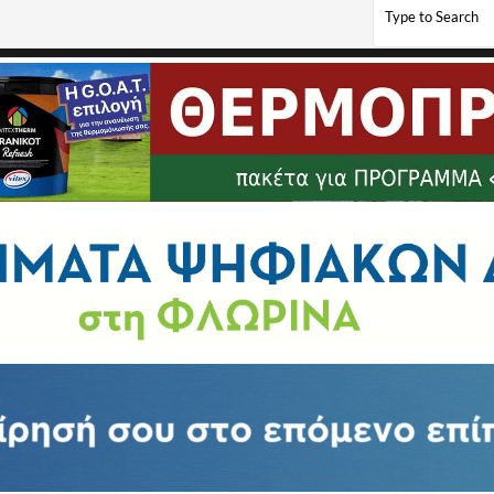
α, Ελλάδα – ο βομβαρδισμός της Φλώρινας στις 28 Ιουλίου 1944