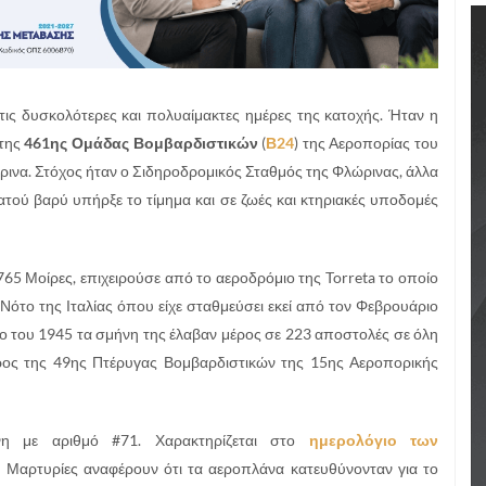
τις δυσκολότερες και πολυαίμακτες ημέρες της κατοχής. Ήταν η
της
461ης Ομάδας Βομβαρδιστικών
(
Β24
) της Αεροπορίας του
ινα. Στόχος ήταν ο Σιδηροδρομικός Σταθμός της Φλώρινας, άλλα
ρατού βαρύ υπήρξε το τίμημα και σε ζωές και κτηριακές υποδομές
765 Μοίρες, επιχειρούσε από το αεροδρόμιο της Torreta το οποίο
Νότο της Ιταλίας όπου είχε σταθμεύσει εκεί από τον Φεβρουάριο
ιο του 1945 τα σμήνη της έλαβαν μέρος σε 223 αποστολές σε όλη
ος της 49ης Πτέρυγας Βομβαρδιστικών της 15ης Αεροπορικής
ένη με αριθμό #71. Χαρακτηρίζεται στο
ημερολόγιο των
. Μαρτυρίες αναφέρουν ότι τα αεροπλάνα κατευθύνονταν για το