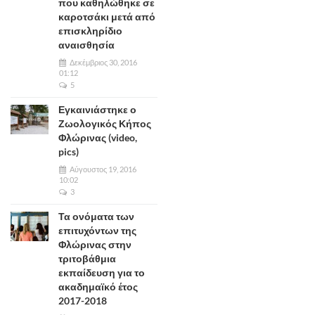
που καθηλώθηκε σε
καροτσάκι μετά από
επισκληρίδιο
αναισθησία
Δεκέμβριος 30, 2016
01:12
5
Εγκαινιάστηκε ο
Ζωολογικός Κήπος
Φλώρινας (video,
pics)
Αύγουστος 19, 2016
10:02
3
Τα ονόματα των
επιτυχόντων της
Φλώρινας στην
τριτοβάθμια
εκπαίδευση για το
ακαδημαϊκό έτος
2017-2018