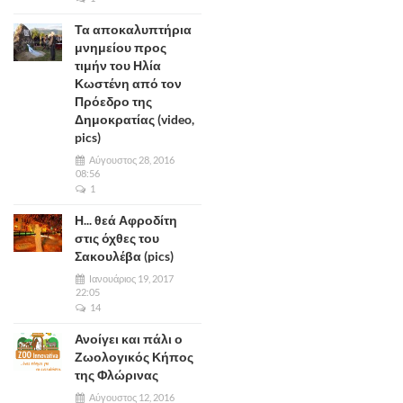
Τα αποκαλυπτήρια
μνημείου προς
τιμήν του Ηλία
Κωστένη από τον
Πρόεδρο της
Δημοκρατίας (video,
pics)
Αύγουστος 28, 2016
08:56
1
Η... θεά Αφροδίτη
στις όχθες του
Σακουλέβα (pics)
Ιανουάριος 19, 2017
22:05
14
Ανοίγει και πάλι ο
Ζωολογικός Κήπος
της Φλώρινας
Αύγουστος 12, 2016