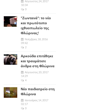
Αύγουστος 24, 2017
10:34
0
"Ζωντανά": το νέο
και πρωτότυπο
ιχθυοπωλείο της
Φλώρινας!
Νοέμβριος 18, 2016
09:42
2
Αρκούδα επιτέθηκε
και τραυμάτισε
άνδρα στη Φλώρινα
Αύγουστος 20, 2017
14:29
4
Νέο παιδιατρείο στη
Φλώρινα
Ιανουάριος 14, 2017
02:17
0