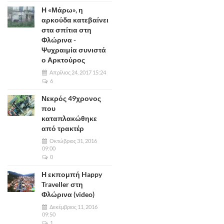
Η «Μάρω», η
αρκούδα κατεβαίνει
στα σπίτια στη
Φλώρινα -
Ψυχραιμία συνιστά
ο Αρκτούρος
Απρίλιος 24, 2017 15:24
6
Νεκρός 49χρονος
που
καταπλακώθηκε
από τρακτέρ
Οκτώβριος 31, 2016
09:00
0
Η εκπομπή Happy
Traveller στη
Φλώρινα (video)
Δεκέμβριος 11, 2016
09:50
1