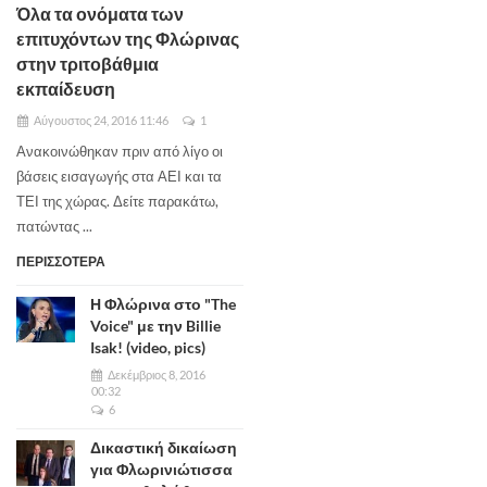
Όλα τα ονόματα των
επιτυχόντων της Φλώρινας
στην τριτοβάθμια
εκπαίδευση
Αύγουστος 24, 2016 11:46
1
Ανακοινώθηκαν πριν από λίγο οι
βάσεις εισαγωγής στα ΑΕΙ και τα
ΤΕΙ της χώρας. Δείτε παρακάτω,
πατώντας ...
ΠΕΡΙΣΣΟΤΕΡΑ
Η Φλώρινα στο "The
Voice" με την Billie
Isak! (video, pics)
Δεκέμβριος 8, 2016
00:32
6
Δικαστική δικαίωση
για Φλωρινιώτισσα