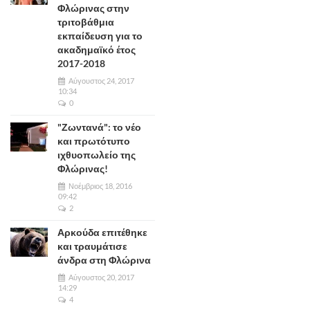
Φλώρινας στην
τριτοβάθμια
εκπαίδευση για το
ακαδημαϊκό έτος
2017-2018
Αύγουστος 24, 2017
10:34
0
"Ζωντανά": το νέο
και πρωτότυπο
ιχθυοπωλείο της
Φλώρινας!
Νοέμβριος 18, 2016
09:42
2
Αρκούδα επιτέθηκε
και τραυμάτισε
άνδρα στη Φλώρινα
Αύγουστος 20, 2017
14:29
4