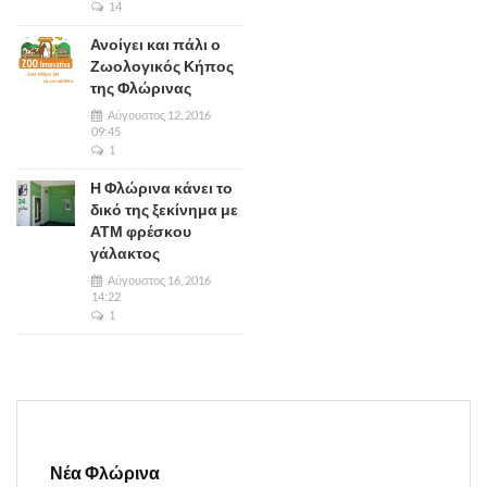
14
Ανοίγει και πάλι ο
Ζωολογικός Κήπος
της Φλώρινας
Αύγουστος 12, 2016
09:45
1
Η Φλώρινα κάνει το
δικό της ξεκίνημα με
ΑΤΜ φρέσκου
γάλακτος
Αύγουστος 16, 2016
14:22
1
Νέα Φλώρινα