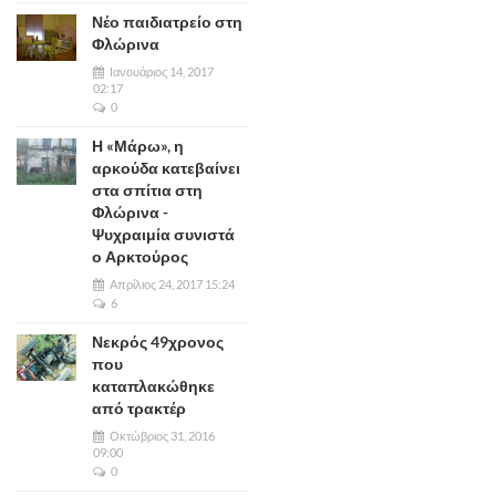
Νέο παιδιατρείο στη
Φλώρινα
Ιανουάριος 14, 2017
02:17
0
Η «Μάρω», η
αρκούδα κατεβαίνει
στα σπίτια στη
Φλώρινα -
Ψυχραιμία συνιστά
ο Αρκτούρος
Απρίλιος 24, 2017 15:24
6
Νεκρός 49χρονος
που
καταπλακώθηκε
από τρακτέρ
Οκτώβριος 31, 2016
09:00
0