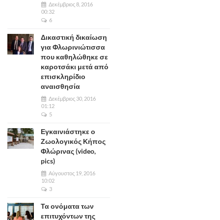
Δεκέμβριος 8, 2016
00:32
6
Δικαστική δικαίωση
για Φλωρινιώτισσα
που καθηλώθηκε σε
καροτσάκι μετά από
επισκληρίδιο
αναισθησία
Δεκέμβριος 30, 2016
01:12
5
Εγκαινιάστηκε ο
Ζωολογικός Κήπος
Φλώρινας (video,
pics)
Αύγουστος 19, 2016
10:02
3
Τα ονόματα των
επιτυχόντων της