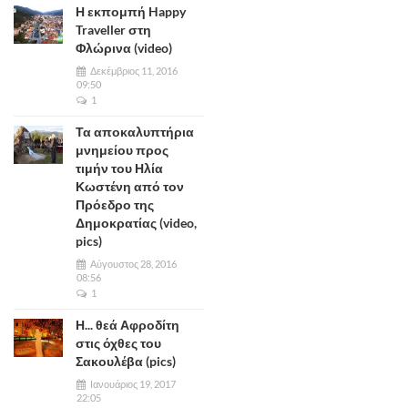
Η εκπομπή Happy
Traveller στη
Φλώρινα (video)
Δεκέμβριος 11, 2016
09:50
1
Τα αποκαλυπτήρια
μνημείου προς
τιμήν του Ηλία
Κωστένη από τον
Πρόεδρο της
Δημοκρατίας (video,
pics)
Αύγουστος 28, 2016
08:56
1
Η... θεά Αφροδίτη
στις όχθες του
Σακουλέβα (pics)
Ιανουάριος 19, 2017
22:05