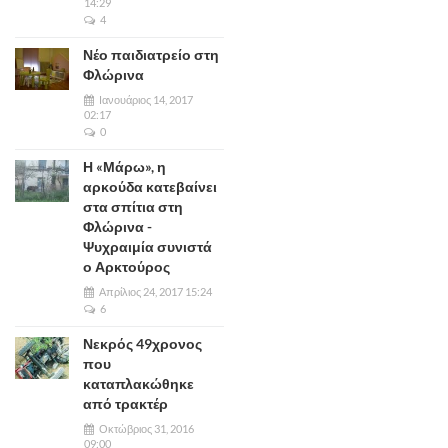
14:29
4
Νέο παιδιατρείο στη
Φλώρινα
Ιανουάριος 14, 2017
02:17
0
Η «Μάρω», η
αρκούδα κατεβαίνει
στα σπίτια στη
Φλώρινα -
Ψυχραιμία συνιστά
ο Αρκτούρος
Απρίλιος 24, 2017 15:24
6
Νεκρός 49χρονος
που
καταπλακώθηκε
από τρακτέρ
Οκτώβριος 31, 2016
09:00