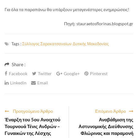
Για όλα τα παραπάνω θα υπάρξουν μεταγενέστερες ενημερώσεις!
Πηγή: stauraetosflorinas.blogspot.gr
Tags :
Σύλλογος Σαρακατσαναίων Δυτικής Μακεδονίας
Share :
Facebook
Twitter
Google+
Pinterest
Linkedin
Email
Προηγούμενο Άρθρο
Επόμενο Άρθρο
Έναρξη του 5ου Ανοιχτού
Αναβάθμιση της
Τουρνουά Τένις Ανδρών –
Αστυνομικής Διεύθυνσης
Γυναικών της Λέσχης
Φλώρινας και παραμονή