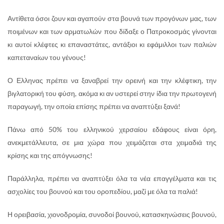
Αντίθετα όσοι ζουν και αγαπούν στα βουνά των προγόνων μας, των
ποιμένων και των αρματωλών που δίδαξε ο Πατροκοσμάς γίνονται
κι αυτοί κλέφτες κι επαναστάτες, αντάξιοι κι εφάμιλλοι των παλιών
καπεταναίων του γένους!
Ο Ελληνας πρέπει να ξαναβρεί την ορεινή και την κλέφτικη, την
βιγλατορική του φύση, ακόμα κι αν υστερεί στην ίδια την πρωτογενή
παραγωγή, την οποία επίσης πρέπει να αναπτύξει ξανά!
Πάνω από 50% του ελληνικού χερσαίου εδάφους είναι όρη,
ανεκμετάλλευτα, σε μια χώρα που χειμάζεται στα χειμαδιά της
κρίσης και της απόγνωσης!
Παράλληλα, πρέπει να αναπτύξει όλα τα νέα επαγγέλματα και τις
ασχολίες του βουνού και του οροπεδίου, μαζί με όλα τα παλιά!
Η ορειβασία, χιονοδρομία, συνοδοί βουνού, κατασκηνώσεις βουνού,