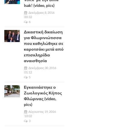
Isak! (video, pics)
Δεκέμβριος 8, 2016
00:32
6
Δικαστική δικαίωση
για Φλωρινιώτισσα
που καθηλώθηκε σε
καροτσάκι μετά από
επισκληρίδιο
αναισθησία
Δεκέμβριος 30, 2016
01:12
5
Εγκαινιάστηκε ο
Ζωολογικός Κήπος
Φλώρινας (video,
pics)
Αύγουστος 19, 2016
10:02
3