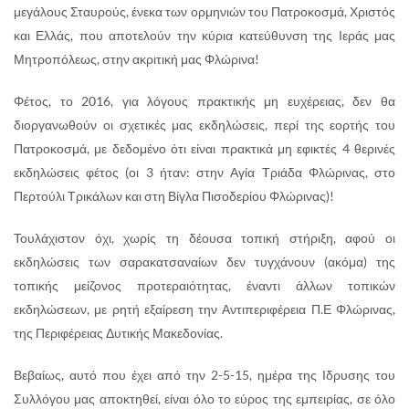
μεγάλους Σταυρούς, ένεκα των ορμηνιών του Πατροκοσμά, Χριστός
και Ελλάς, που αποτελούν την κύρια κατεύθυνση της Ιεράς μας
Μητροπόλεως, στην ακριτική μας Φλώρινα!
Φέτος, το 2016, για λόγους πρακτικής μη ευχέρειας, δεν θα
διοργανωθούν οι σχετικές μας εκδηλώσεις, περί της εορτής του
Πατροκοσμά, με δεδομένο ότι είναι πρακτικά μη εφικτές 4 θερινές
εκδηλώσεις φέτος (οι 3 ήταν: στην Αγία Τριάδα Φλώρινας, στο
Περτούλι Τρικάλων και στη Βίγλα Πισοδερίου Φλώρινας)!
Τουλάχιστον όχι, χωρίς τη δέουσα τοπική στήριξη, αφού οι
εκδηλώσεις των σαρακατσαναίων δεν τυγχάνουν (ακόμα) της
τοπικής μείζονος προτεραιότητας, έναντι άλλων τοπικών
εκδηλώσεων, με ρητή εξαίρεση την Αντιπεριφέρεια Π.Ε Φλώρινας,
της Περιφέρειας Δυτικής Μακεδονίας.
Βεβαίως, αυτό που έχει από την 2-5-15, ημέρα της Ιδρυσης του
Συλλόγου μας αποκτηθεί, είναι όλο το εύρος της εμπειρίας, σε όλο