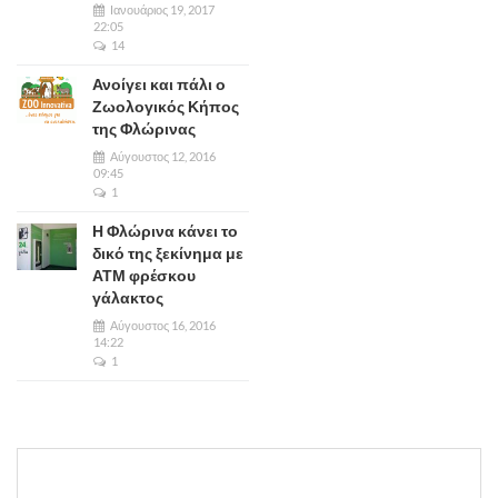
Ιανουάριος 19, 2017
22:05
14
Ανοίγει και πάλι ο
Ζωολογικός Κήπος
της Φλώρινας
Αύγουστος 12, 2016
09:45
1
Η Φλώρινα κάνει το
δικό της ξεκίνημα με
ΑΤΜ φρέσκου
γάλακτος
Αύγουστος 16, 2016
14:22
1