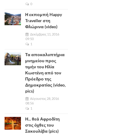
0
Η εκπομπή Happy
Traveller στη
Φλώρινα (video)
Δεκέμβριος 11, 2016
09:50
1
Τα αποκαλυπτήρια
μνημείου προς
τιμήν του Ηλία
Κωστένη από τον
Πρόεδρο της
Δημοκρατίας (video,
pics)
Αύγουστος 28, 2016
08:56
1
Η... θεά Αφροδίτη
στις όχθες του
Σακουλέβα (pics)