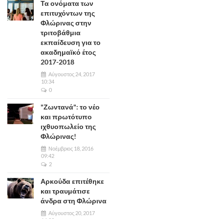
Τα ονόματα των
επιτυχόντων της
Φλώρινας στην
τριτοβάθμια
εκπαίδευση για το
ακαδημαϊκό έτος
2017-2018
Αύγουστος 24, 2017
10:34
0
"Ζωντανά": το νέο
και πρωτότυπο
ιχθυοπωλείο της
Φλώρινας!
Νοέμβριος 18, 2016
09:42
2
Αρκούδα επιτέθηκε
και τραυμάτισε
άνδρα στη Φλώρινα
Αύγουστος 20, 2017