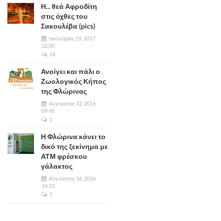
Η... θεά Αφροδίτη
στις όχθες του
Σακουλέβα (pics)
Ιανουάριος 19, 2017
22:05
14
Ανοίγει και πάλι ο
Ζωολογικός Κήπος
της Φλώρινας
Αύγουστος 12, 2016
09:45
1
Η Φλώρινα κάνει το
δικό της ξεκίνημα με
ΑΤΜ φρέσκου
γάλακτος
Αύγουστος 16, 2016
14:22
1