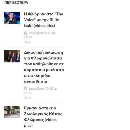
ΠΕΡΙΣΣΟΤΕΡΑ
Η Φλώρινα στο "The
Voice" με την Billie
Isak! (video, pics)
Δεκέμβριος 8, 2016
00:32
6
Δικαστική δικαίωση
για Φλωρινιώτισσα
που καθηλώθηκε σε
καροτσάκι μετά από
επισκληρίδιο
αναισθησία
Δεκέμβριος 30, 2016
01:12
5
Εγκαινιάστηκε ο
Ζωολογικός Κήπος
Φλώρινας (video,
pics)