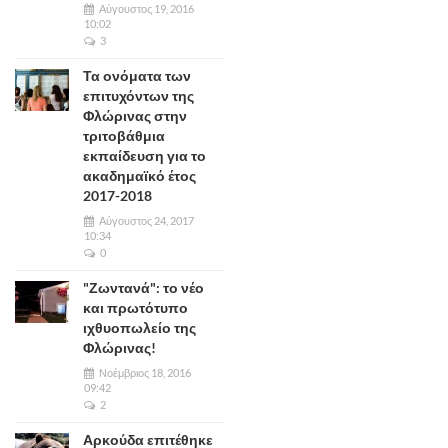
Αύγουστος 19, 2016
10:02
3
Τα ονόματα των
επιτυχόντων της
Φλώρινας στην
τριτοβάθμια
εκπαίδευση για το
ακαδημαϊκό έτος
2017-2018
Αύγουστος 24, 2017
10:34
0
"Ζωντανά": το νέο
και πρωτότυπο
ιχθυοπωλείο της
Φλώρινας!
Νοέμβριος 18, 2016
09:42
2
Αρκούδα επιτέθηκε