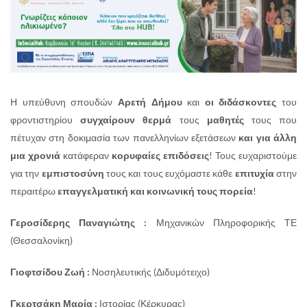
Η υπεύθυνη σπουδών
Αρετή Δήμου
και
οι διδάσκοντες
του
φροντιστηρίου
συγχαίρουν θερμά
τους
μαθητές
τους που
πέτυχαν στη δοκιμασία των πανελληνίων εξετάσεων
και για άλλη
μια χρονιά
κατάφεραν
κορυφαίες επιδόσεις
! Τους ευχαριστούμε
για την
εμπιστοσύνη
τους και τους ευχόμαστε κάθε
επιτυχία
στην
περαιτέρω
επαγγελματική και κοινωνική τους πορεία
!
Γεροσίδερης Παναγιώτης :
Μηχανικών Πληροφορικής ΤΕ
(Θεσσαλονίκη)
Γιοφτσίδου Ζωή :
Νοσηλευτικής (Διδυμότειχο)
Γκερτσάκη Μαρία :
Ιστορίας (Κέρκυρας)