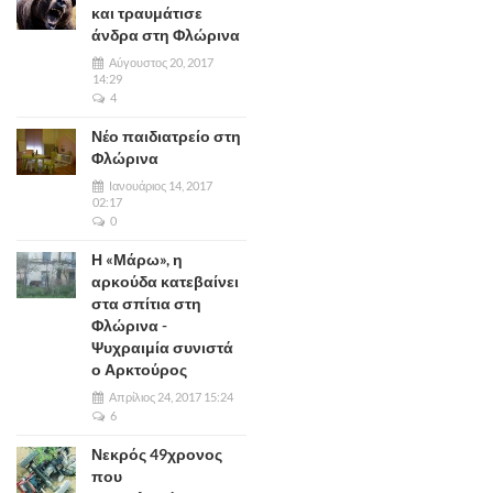
και τραυμάτισε
άνδρα στη Φλώρινα
Αύγουστος 20, 2017
14:29
4
Νέο παιδιατρείο στη
Φλώρινα
Ιανουάριος 14, 2017
02:17
0
Η «Μάρω», η
αρκούδα κατεβαίνει
στα σπίτια στη
Φλώρινα -
Ψυχραιμία συνιστά
ο Αρκτούρος
Απρίλιος 24, 2017 15:24
6
Νεκρός 49χρονος
που