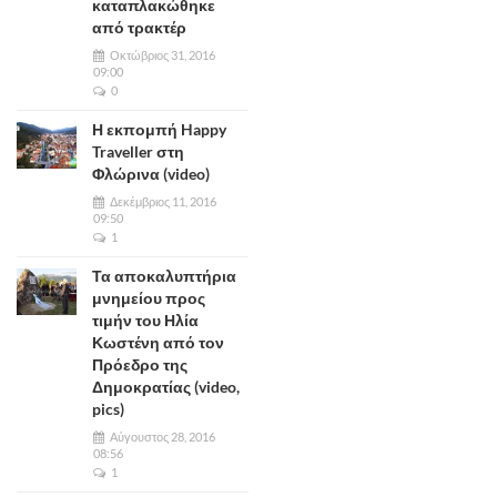
καταπλακώθηκε
από τρακτέρ
Οκτώβριος 31, 2016
09:00
0
Η εκπομπή Happy
Traveller στη
Φλώρινα (video)
Δεκέμβριος 11, 2016
09:50
1
Τα αποκαλυπτήρια
μνημείου προς
τιμήν του Ηλία
Κωστένη από τον
Πρόεδρο της
Δημοκρατίας (video,
pics)
Αύγουστος 28, 2016
08:56
1