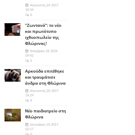
Αύγουστος 24, 2017
10:34
0
"Ζωντανά": το νέο
και πρωτότυπο
ιχθυοπωλείο της
Φλώρινας!
Νοέμβριος 18, 2016
09:42
2
Αρκούδα επιτέθηκε
και τραυμάτισε
άνδρα στη Φλώρινα
Αύγουστος 20, 2017
14:29
4
Νέο παιδιατρείο στη
Φλώρινα
Ιανουάριος 14, 2017
02:17
0