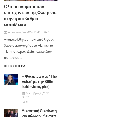
Όλα τα ονόματα των
επιτυχόντων της Φλώρινας
στην τριτοβάθμια
εκπαίδευση
Αύγουστος 24, 2016 11:46
1
Ανακοινώθηκαν πριν από λίγο οι
βάσεις εισαγωγής στα ΑΕΙ και τα
ΤΕΙ της χώρας. Δείτε παρακάτω,
πατώντας ...
ΠΕΡΙΣΣΟΤΕΡΑ
Η Φλώρινα στο "The
Voice" με την Billie
Isak! (video, pics)
Δεκέμβριος 8, 2016
00:32
6
Δικαστική δικαίωση
για Φλωρινιώτισσα