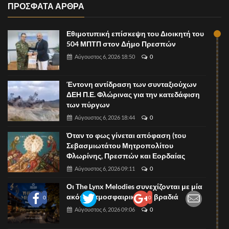
ΠΡΟΣΦΑΤΑ ΑΡΘΡΑ
Εθιμοτυπική επίσκεψη του Διοικητή του
504 ΜΠΤΠ στον Δήμο Πρεσπών
Αύγουστος 6, 2026 18:50
0
Έντονη αντίδραση των συνταξιούχων
ΔΕΗ Π.Ε. Φλώρινας για την κατεδάφιση
των πύργων
Αύγουστος 6, 2026 18:44
0
Όταν το φως γίνεται απόφαση (του
Σεβασμιωτάτου Μητροπολίτου
Φλωρίνης, Πρεσπών και Εορδαίας
Αύγουστος 6, 2026 09:11
0
Οι The Lynx Melodies συνεχίζονται με μία
ακόμη ατμοσφαιρική live βραδιά
0
0
Αύγουστος 6, 2026 09:06
0