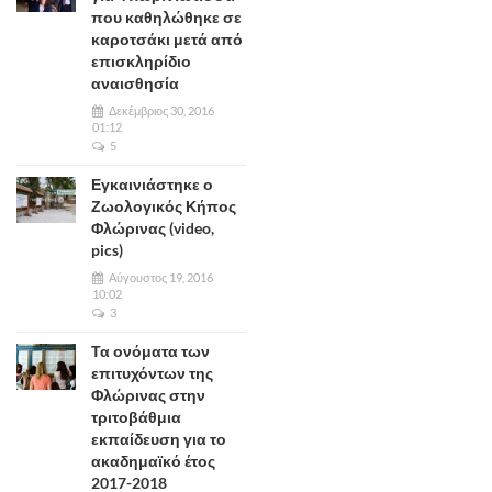
που καθηλώθηκε σε
καροτσάκι μετά από
επισκληρίδιο
αναισθησία
Δεκέμβριος 30, 2016
01:12
5
Εγκαινιάστηκε ο
Ζωολογικός Κήπος
Φλώρινας (video,
pics)
Αύγουστος 19, 2016
10:02
3
Τα ονόματα των
επιτυχόντων της
Φλώρινας στην
τριτοβάθμια
εκπαίδευση για το
ακαδημαϊκό έτος
2017-2018