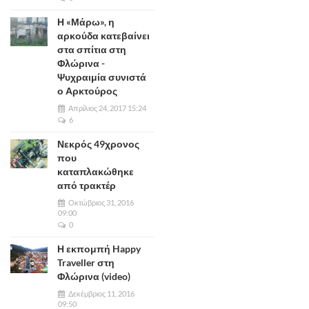
Η «Μάρω», η
αρκούδα κατεβαίνει
στα σπίτια στη
Φλώρινα -
Ψυχραιμία συνιστά
ο Αρκτούρος
Απρίλιος 24, 2017 15:24
6
Νεκρός 49χρονος
που
καταπλακώθηκε
από τρακτέρ
Οκτώβριος 31, 2016
09:00
0
Η εκπομπή Happy
Traveller στη
Φλώρινα (video)
Δεκέμβριος 11, 2016
09:50