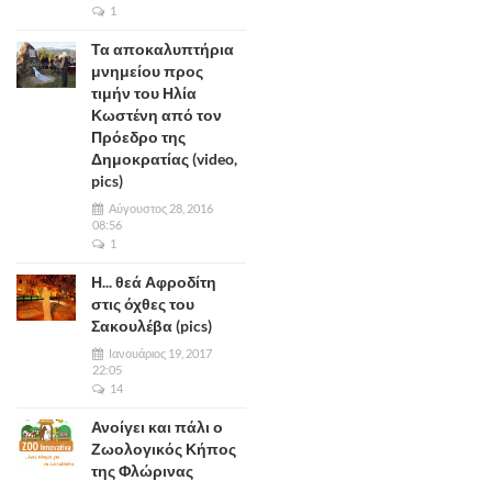
1
Τα αποκαλυπτήρια
μνημείου προς
τιμήν του Ηλία
Κωστένη από τον
Πρόεδρο της
Δημοκρατίας (video,
pics)
Αύγουστος 28, 2016
08:56
1
Η... θεά Αφροδίτη
στις όχθες του
Σακουλέβα (pics)
Ιανουάριος 19, 2017
22:05
14
Ανοίγει και πάλι ο
Ζωολογικός Κήπος
της Φλώρινας