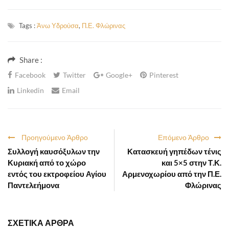
Tags :
Άνω Υδρούσα
,
Π.Ε. Φλώρινας
Share :
Facebook
Twitter
Google+
Pinterest
Linkedin
Email
Προηγούμενο Άρθρο
Επόμενο Άρθρο
Συλλογή καυσόξυλων την
Κατασκευή γηπέδων τένις
Κυριακή από το χώρο
και 5×5 στην Τ.Κ.
εντός του εκτροφείου Αγίου
Αρμενοχωρίου από την Π.Ε.
Παντελεήμονα
Φλώρινας
ΣΧΕΤΙΚΑ ΑΡΘΡΑ