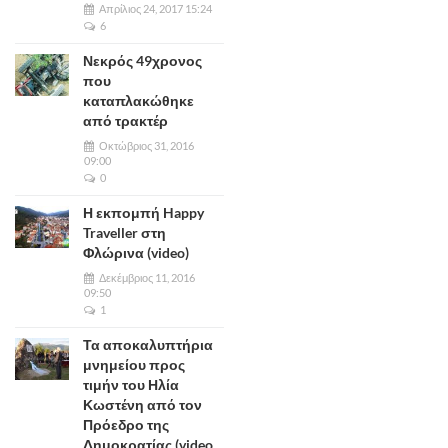
Απρίλιος 24, 2017 15:24
6
Νεκρός 49χρονος
που
καταπλακώθηκε
από τρακτέρ
Οκτώβριος 31, 2016
09:00
0
Η εκπομπή Happy
Traveller στη
Φλώρινα (video)
Δεκέμβριος 11, 2016
09:50
1
Τα αποκαλυπτήρια
μνημείου προς
τιμήν του Ηλία
Κωστένη από τον
Πρόεδρο της
Δημοκρατίας (video,