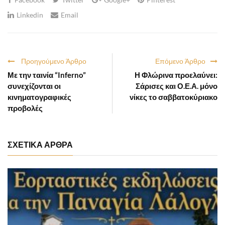
Linkedin
Email
Προηγούμενο Άρθρο
Επόμενο Άρθρο
Με την ταινία “Inferno”
Η Φλώρινα προελαύνει:
συνεχίζονται οι
Σάρισες και Ο.Ε.Α. μόνο
κινηματογραφικές
νίκες το σαββατοκύριακο
προβολές
ΣΧΕΤΙΚΑ ΑΡΘΡΑ