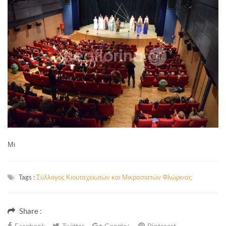
Μι
Tags :
Σύλλογος Κιουταχειωτών και Μικρασιατών Φλώρινας
Share :
Facebook
Twitter
Google+
Pinterest