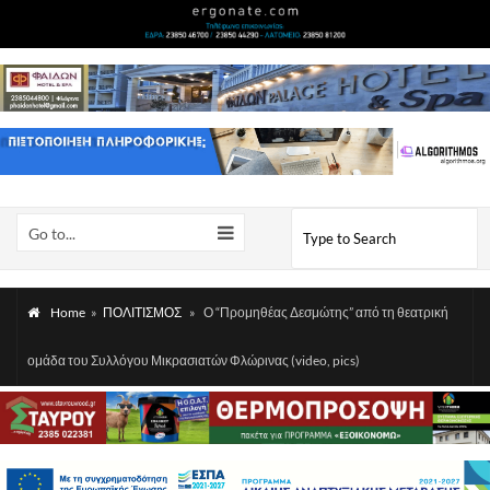
Go to...
Home
»
ΠΟΛΙΤΙΣΜΟΣ
»
Ο “Προμηθέας Δεσμώτης” από τη θεατρική
ομάδα του Συλλόγου Μικρασιατών Φλώρινας (video, pics)