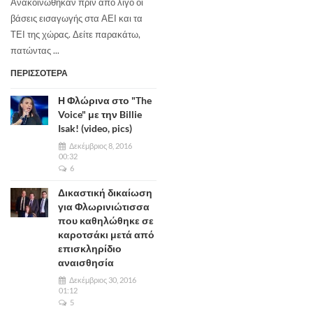
Ανακοινώθηκαν πριν από λίγο οι
βάσεις εισαγωγής στα ΑΕΙ και τα
ΤΕΙ της χώρας. Δείτε παρακάτω,
πατώντας ...
ΠΕΡΙΣΣΟΤΕΡΑ
Η Φλώρινα στο "The
Voice" με την Billie
Isak! (video, pics)
Δεκέμβριος 8, 2016
00:32
6
Δικαστική δικαίωση
για Φλωρινιώτισσα
που καθηλώθηκε σε
καροτσάκι μετά από
επισκληρίδιο
αναισθησία
Δεκέμβριος 30, 2016
01:12
5