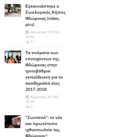
Εγκαινιάστηκε ο
Ζωολογικός Κήπος
Φλώρινας (video,
pics)
Αύγουστος 19, 2016
10:02
3
Τα ονόματα των
επιτυχόντων της
Φλώρινας στην
τριτοβάθμια
εκπαίδευση για το
ακαδημαϊκό έτος
2017-2018
Αύγουστος 24, 2017
10:34
0
"Ζωντανά": το νέο
και πρωτότυπο
ιχθυοπωλείο της
Φλώρινας!