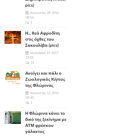
pics)
Αύγουστος 28, 2016
08:56
1
Η... θεά Αφροδίτη
στις όχθες του
Σακουλέβα (pics)
Ιανουάριος 19, 2017
22:05
14
Ανοίγει και πάλι ο
Ζωολογικός Κήπος
της Φλώρινας
Αύγουστος 12, 2016
09:45
1
Η Φλώρινα κάνει το
δικό της ξεκίνημα με
ΑΤΜ φρέσκου
γάλακτος