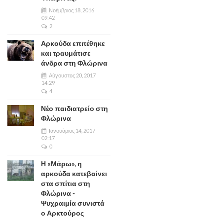
Νοέμβριος 18, 2016
09:42
2
Αρκούδα επιτέθηκε
και τραυμάτισε
άνδρα στη Φλώρινα
Αύγουστος 20, 2017
14:29
4
Νέο παιδιατρείο στη
Φλώρινα
Ιανουάριος 14, 2017
02:17
0
Η «Μάρω», η
αρκούδα κατεβαίνει
στα σπίτια στη
Φλώρινα -
Ψυχραιμία συνιστά
ο Αρκτούρος