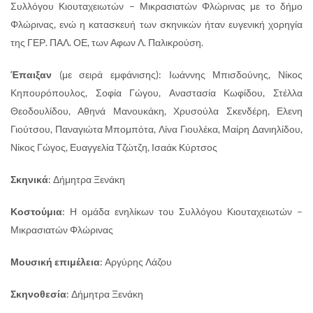
Συλλόγου Κιουταχειωτών – Μικρασιατών Φλώρινας με το δήμο
Φλώρινας, ενώ η κατασκευή των σκηνικών ήταν ευγενική χορηγία
της ΓΕΡ. ΠΑΛ. ΟΕ, των Αφων Λ. Παλικρούση.
Έπαιξαν
(με σειρά εμφάνισης): Ιωάννης Μπισδούνης, Νίκος
Κηπουρόπουλος, Σοφία Γώγου, Αναστασία Κωφίδου, Στέλλα
Θεοδουλίδου, Αθηνά Μανουκάκη, Χρυσούλα Σκενδέρη, Ελενη
Γιούτσου, Παναγιώτα Μπομπότα, Λίνα Γιουλέκα, Μαίρη Δανιηλίδου,
Νίκος Γώγος, Ευαγγελία Τζώτζη, Ισαάκ Κύρτσος
Σκηνικά
: Δήμητρα Ξενάκη
Κοστούμια
: Η ομάδα ενηλίκων του Συλλόγου Κιουταχειωτών –
Μικρασιατών Φλώρινας
Μουσική επιμέλεια
: Αργύρης Λάζου
Σκηνοθεσία
: Δήμητρα Ξενάκη