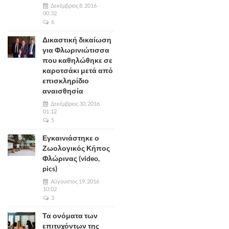
Δεκέμβριος 8, 2016
00:32
6
Δικαστική δικαίωση
για Φλωρινιώτισσα
που καθηλώθηκε σε
καροτσάκι μετά από
επισκληρίδιο
αναισθησία
Δεκέμβριος 30, 2016
01:12
5
Εγκαινιάστηκε ο
Ζωολογικός Κήπος
Φλώρινας (video,
pics)
Αύγουστος 19, 2016
10:02
3
Τα ονόματα των
επιτυχόντων της