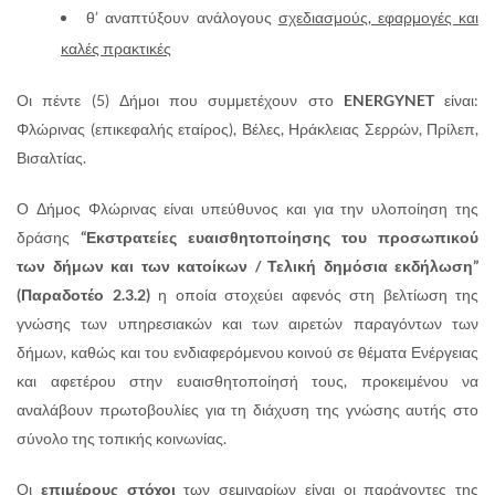
θ’ αναπτύξουν ανάλογους
σχεδιασμούς, εφαρμογές και
καλές πρακτικές
Οι πέντε (5) Δήμοι που συμμετέχουν στο
ENERGYNET
είναι:
Φλώρινας (επικεφαλής εταίρος), Βέλες, Ηράκλειας Σερρών, Πρίλεπ,
Βισαλτίας.
Ο Δήμος Φλώρινας είναι υπεύθυνος και για την υλοποίηση της
δράσης
“Εκστρατείες ευαισθητοποίησης του προσωπικού
των δήμων και των κατοίκων / Τελική δημόσια εκδήλωση”
(Παραδοτέο 2.3.2)
η οποία στοχεύει αφενός στη βελτίωση της
γνώσης των υπηρεσιακών και των αιρετών παραγόντων των
δήμων, καθώς και του ενδιαφερόμενου κοινού σε θέματα Ενέργειας
και αφετέρου στην ευαισθητοποίησή τους, προκειμένου να
αναλάβουν πρωτοβουλίες για τη διάχυση της γνώσης αυτής στο
σύνολο της τοπικής κοινωνίας.
Οι
επιμέρους στόχοι
των σεμιναρίων είναι οι παράγοντες της