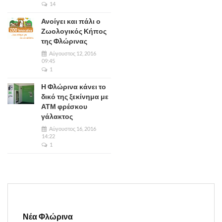
14
Ανοίγει και πάλι ο
Ζωολογικός Κήπος
της Φλώρινας
Αύγουστος 12, 2016
09:45
1
Η Φλώρινα κάνει το
δικό της ξεκίνημα με
ΑΤΜ φρέσκου
γάλακτος
Αύγουστος 16, 2016
14:22
1
Νέα Φλώρινα