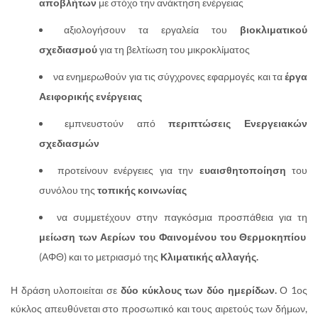
αποβλήτων
με στόχο την ανάκτηση ενέργειας
αξιολογήσουν τα εργαλεία του
βιοκλιματικού
σχεδιασμού
για τη βελτίωση του μικροκλίματος
να ενημερωθούν για τις σύγχρονες εφαρμογές και τα
έργα
Αειφορικής ενέργειας
εμπνευστούν από
περιπτώσεις Ενεργειακών
σχεδιασμών
προτείνουν ενέργειες για την
ευαισθητοποίηση
του
συνόλου της
τοπικής κοινωνίας
να συμμετέχουν στην παγκόσμια προσπάθεια για τη
μείωση των Αερίων του Φαινομένου του Θερμοκηπίου
(ΑΦΘ) και το μετριασμό της
Κλιματικής αλλαγής.
Η δράση υλοποιείται σε
δύο κύκλους των δύο ημερίδων.
Ο 1ος
κύκλος απευθύνεται στο προσωπικό και τους αιρετούς των δήμων,