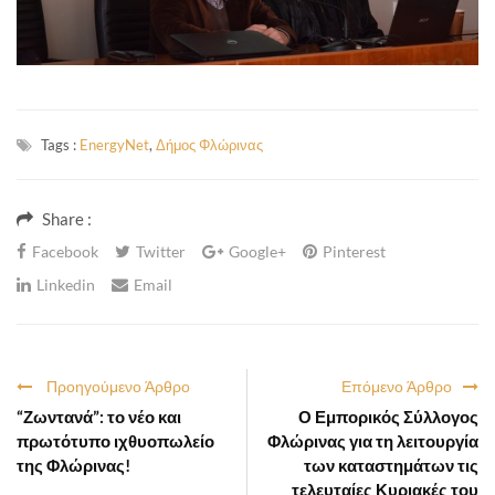
Tags :
EnergyNet
,
Δήμος Φλώρινας
Share :
Facebook
Twitter
Google+
Pinterest
Linkedin
Email
Προηγούμενο Άρθρο
Επόμενο Άρθρο
“Ζωντανά”: το νέο και
Ο Εμπορικός Σύλλογος
πρωτότυπο ιχθυοπωλείο
Φλώρινας για τη λειτουργία
της Φλώρινας!
των καταστημάτων τις
τελευταίες Κυριακές του