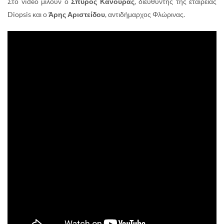
Στο video μιλούν ο
Σπύρος Κάνουρας
, διευθυντής της εταιρείας
Diopsis και ο
Άρης Αριστείδου
, αντιδήμαρχος Φλώρινας.