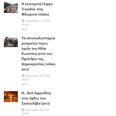
Η εκπομπή Happy
Traveller στη
Φλώρινα (video)
Δεκέμβριος 11, 2016
09:50
1
Τα αποκαλυπτήρια
μνημείου προς
τιμήν του Ηλία
Κωστένη από τον
Πρόεδρο της
Δημοκρατίας (video,
pics)
Αύγουστος 28, 2016
08:56
1
Η... θεά Αφροδίτη
στις όχθες του
Σακουλέβα (pics)
Ιανουάριος 19, 2017
22:05