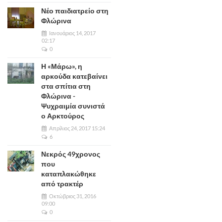
Νέο παιδιατρείο στη
Φλώρινα
Ιανουάριος 14, 2017
02:17
0
Η «Μάρω», η
αρκούδα κατεβαίνει
στα σπίτια στη
Φλώρινα -
Ψυχραιμία συνιστά
ο Αρκτούρος
Απρίλιος 24, 2017 15:24
6
Νεκρός 49χρονος
που
καταπλακώθηκε
από τρακτέρ
Οκτώβριος 31, 2016
09:00
0