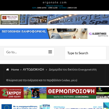
Go to...
Home
»
ΑΥΤΟΔΙΟΙΚΗΣΗ
»
Διημερίδα του δικτύου Energynet στη
Φλώρινα για την ενέργεια και το περιβάλλον (video, pics)