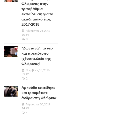
Φλώρινας στην
τριτοβάθμια
εκπαίδευση για το
ακαδημαϊκό έτος
2017-2018
Αύγουστος 24, 2017
10:34
0
"Ζωντανά": το νέο
και πρωτότυπο
ιχθυοπωλείο της
Φλώρινας!
Νοέμβριος 18, 2016
09:42
2
Αρκούδα επιτέθηκε
και τραυμάτισε
άνδρα στη Φλώρινα
Αύγουστος 20, 2017
14:29
4