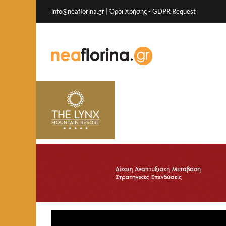
info@neaflorina.gr |
Όροι Χρήσης
-
GDPR Request