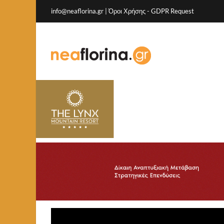
info@neaflorina.gr |
Όροι Χρήσης
-
GDPR Request