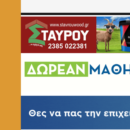
Home
»
ΚΟΙΝΩΝΙΑ
»
Η βασιλόπιτα του Συλλόγου Βορειοη