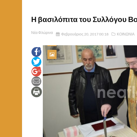
Η βασιλόπιτα του Συλλόγου Βο
Νέα Φλώρινα
Φεβρουάριος 20, 2017 00:18
ΚΟΙΝΩΝΙΑ
0
0