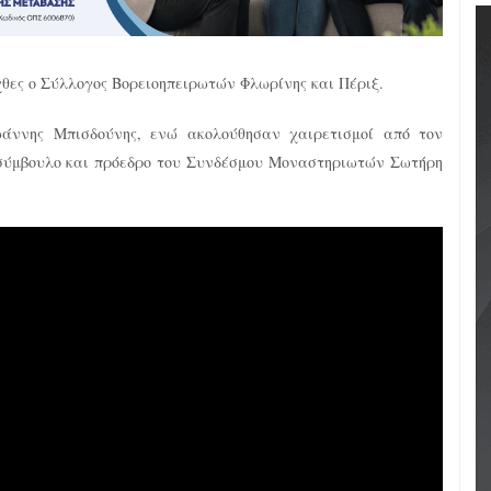
χθες ο Σύλλογος Βορειοηπειρωτών Φλωρίνης και Πέριξ.
ωάννης Μπισδούνης, ενώ ακολούθησαν χαιρετισμοί από τον
 σύμβουλο και πρόεδρο του Συνδέσμου Μοναστηριωτών Σωτήρη