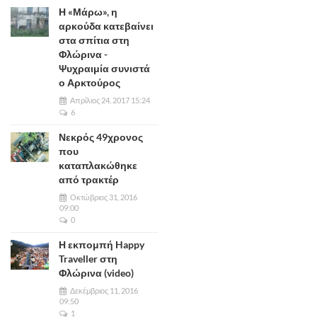
Η «Μάρω», η
αρκούδα κατεβαίνει
στα σπίτια στη
Φλώρινα -
Ψυχραιμία συνιστά
ο Αρκτούρος
Απρίλιος 24, 2017 15:24
6
Νεκρός 49χρονος
που
καταπλακώθηκε
από τρακτέρ
Οκτώβριος 31, 2016
09:00
0
Η εκπομπή Happy
Traveller στη
Φλώρινα (video)
Δεκέμβριος 11, 2016
09:50
1