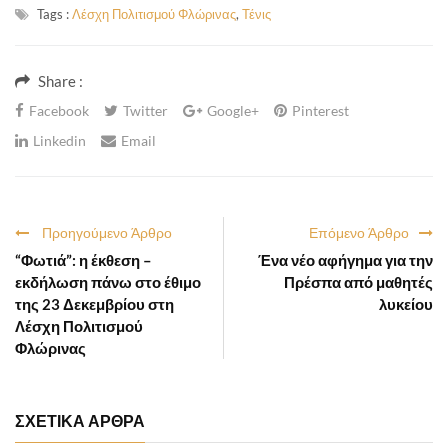
Tags :
Λέσχη Πολιτισμού Φλώρινας
,
Τένις
Share :
Facebook
Twitter
Google+
Pinterest
Linkedin
Email
Προηγούμενο Άρθρο
Επόμενο Άρθρο
“Φωτιά”: η έκθεση –
Ένα νέο αφήγημα για την
εκδήλωση πάνω στο έθιμο
Πρέσπα από μαθητές
της 23 Δεκεμβρίου στη
λυκείου
Λέσχη Πολιτισμού
Φλώρινας
ΣΧΕΤΙΚΑ ΑΡΘΡΑ