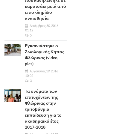
που καθηλώθηκε σε
καροτσάκι μετά από
επισκληρίδιο
αναισθησία
Δεκέμβριος 30, 2016
01:12
5
Εγκαινιάστηκε ο
Ζωολογικός Κήπος
Φλώρινας (video,
pics)
Αύγουστος 19, 2016
10:02
3
Τα ονόματα των
επιτυχόντων της
Φλώρινας στην
τριτοβάθμια
εκπαίδευση για το
ακαδημαϊκό έτος
2017-2018