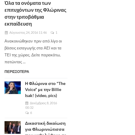
Όλα τα ονόματα των
επιτυχόντων της Φλώρινας
στην τριτοβάθμια
εκπαίδευση
Αύγουστος 24, 2016 11:46
1
Ανακοινώθηκαν πριν από λίγο οι
βάσεις εισαγωγής στα ΑΕΙ και τα
ΤΕΙ της χώρας. Δείτε παρακάτω,
πατώντας ...
ΠΕΡΙΣΣΟΤΕΡΑ
Η Φλώρινα στο "The
Voice" με την Billie
Isak! (video, pics)
Δεκέμβριος 8, 2016
00:32
6
Δικαστική δικαίωση
για Φλωρινιώτισσα