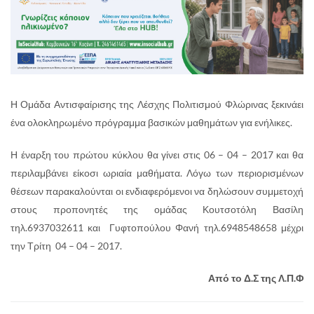
Η Ομάδα Αντισφαίρισης της Λέσχης Πολιτισμού Φλώρινας ξεκινάει
ένα ολοκληρωμένο πρόγραμμα βασικών μαθημάτων για ενήλικες.
Η έναρξη του πρώτου κύκλου θα γίνει στις 06 – 04 – 2017 και θα
περιλαμβάνει είκοσι ωριαία μαθήματα. Λόγω των περιορισμένων
θέσεων παρακαλούνται οι ενδιαφερόμενοι να δηλώσουν συμμετοχή
στους προπονητές της ομάδας Κουτσοτόλη Βασίλη
τηλ.6937032611 και Γυφτοπούλου Φανή τηλ.6948548658 μέχρι
την Τρίτη 04 – 04 – 2017.
Από το Δ.Σ της Λ.Π.Φ