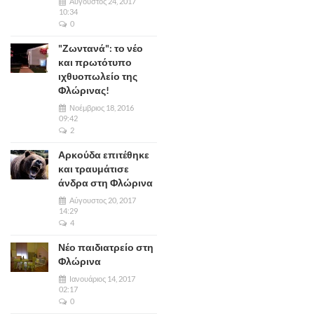
Αύγουστος 24, 2017
10:34
0
"Ζωντανά": το νέο
και πρωτότυπο
ιχθυοπωλείο της
Φλώρινας!
Νοέμβριος 18, 2016
09:42
2
Αρκούδα επιτέθηκε
και τραυμάτισε
άνδρα στη Φλώρινα
Αύγουστος 20, 2017
14:29
4
Νέο παιδιατρείο στη
Φλώρινα
Ιανουάριος 14, 2017
02:17
0