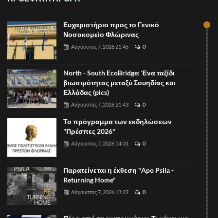
Ευχαριστήριο προς το Γενικό
Νοσοκομείο Φλώρινας
Αύγουστος 7, 2026 21:45
0
North - South EcoBridge: Ένα ταξίδι
βιωσιμότητας μεταξύ Σουηδίας και
Ελλάδας (pics)
Αύγουστος 7, 2026 21:43
0
Το πρόγραμμα των εκδηλώσεων
"Πρέσπες 2026"
Αύγουστος 7, 2026 14:01
0
Παρατείνεται η έκθεση "Apo Psila -
Returning Home"
Αύγουστος 7, 2026 13:22
0