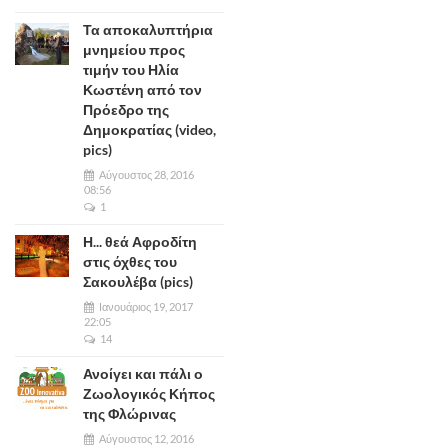
Τα αποκαλυπτήρια
μνημείου προς
τιμήν του Ηλία
Κωστένη από τον
Πρόεδρο της
Δημοκρατίας (video,
pics)
Αύγουστος 28, 2016
08:56
1
Η... θεά Αφροδίτη
στις όχθες του
Σακουλέβα (pics)
Ιανουάριος 19, 2017
22:05
14
Ανοίγει και πάλι ο
Ζωολογικός Κήπος
της Φλώρινας
Αύγουστος 12, 2016